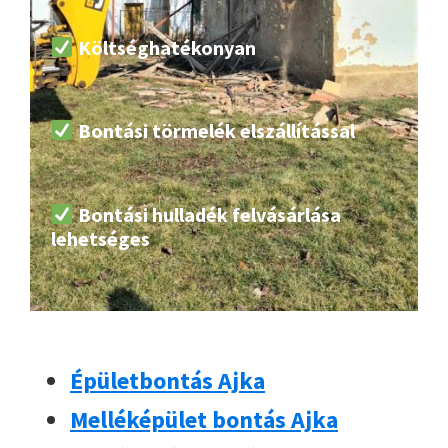
Költséghatékonyan
Bontási törmelék elszállítással
Bontási hulladék felvásárlása
lehetséges
Épületbontás Ajka
Melléképület bontás Ajka