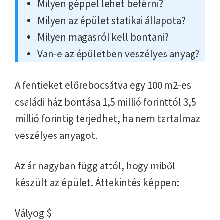
Milyen géppel lehet beférni?
Milyen az épület statikai állapota?
Milyen magasról kell bontani?
Van-e az épületben veszélyes anyag?
A fentieket előrebocsátva egy 100 m2-es
családi ház bontása 1,5 millió forinttól 3,5
millió forintig terjedhet, ha nem tartalmaz
veszélyes anyagot.
Az ár nagyban függ attól, hogy miből
készült az épület. Áttekintés képpen:
Vályog $