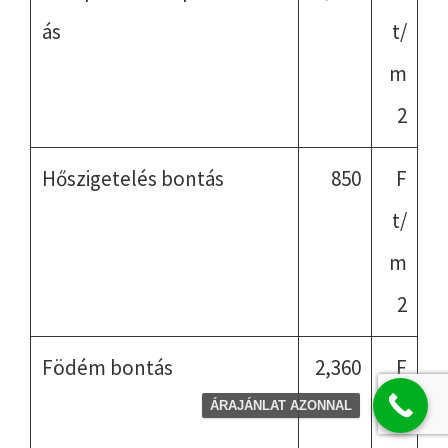
ás
t/
m
2
Hőszigetelés bontás
850
F
t/
m
2
Födém bontás
2,360
F
t/
ÁRAJÁNLAT AZONNAL