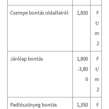
Csempe bontás oldalfalról
1,850
F
t/
m
2
Járólap bontás
1,800
F
-3,80
t/
0
m
2
Padlószőnyeg bontás
1,350
F