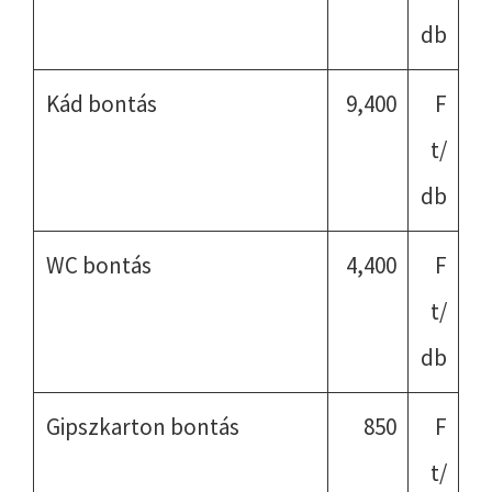
db
Kád bontás
9,400
F
t/
db
WC bontás
4,400
F
t/
db
Gipszkarton bontás
850
F
t/