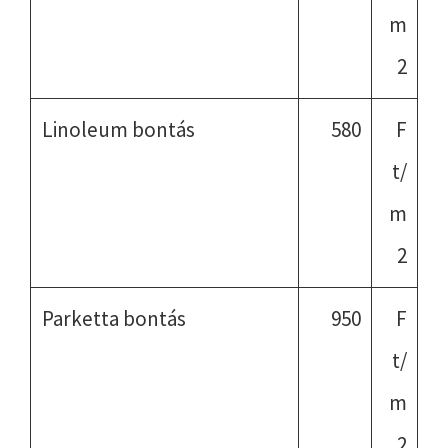
m
2
Linoleum bontás
580
F
t/
m
2
Parketta bontás
950
F
t/
m
2