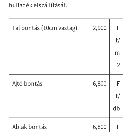
hulladék elszállítását.
Fal bontás (10cm vastag)
2,900
F
t/
m
2
Ajtó bontás
6,800
F
t/
db
Ablak bontás
6,800
F