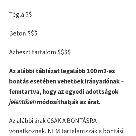
Tégla $$
Beton $$$
Azbeszt tartalom $$$$
Az alábbi táblázat legalább 100 m2-es
bontás esetében vehetőek irányadónak –
fenntartva, hogy az egyedi adottságok
jelentősen
módosíthatják az árat.
Az alábbi árak CSAK A BONTÁSRA
vonatkoznak. NEM tartalamzzák a bontási