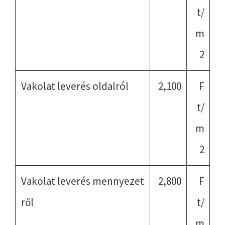
t/
m
2
Vakolat leverés oldalról
2,100
F
t/
m
2
Vakolat leverés mennyezet
2,800
F
ről
t/
m