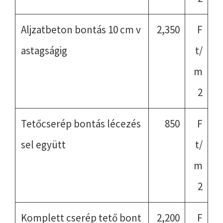
Aljzatbeton bontás 10 cm v
2,350
F
astagságig
t/
m
2
Tetőcserép bontás lécezés
850
F
sel együtt
t/
m
2
Komplett cserép tető bont
2,200
F