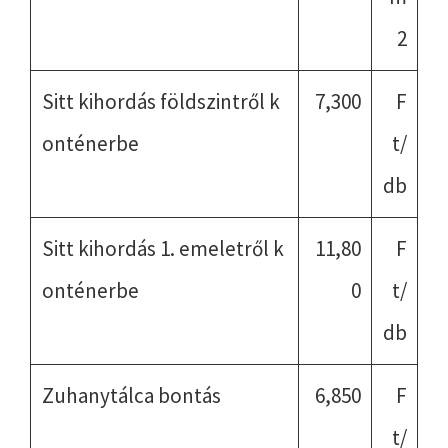
2
Sitt kihordás földszintről k
7,300
F
onténerbe
t/
db
Sitt kihordás 1. emeletről k
11,80
F
onténerbe
0
t/
db
Zuhanytálca bontás
6,850
F
t/