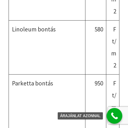
2
Linoleum bontás
580
F
t/
m
2
Parketta bontás
950
F
t/
m
ÁRAJÁNLAT AZONNAL
2