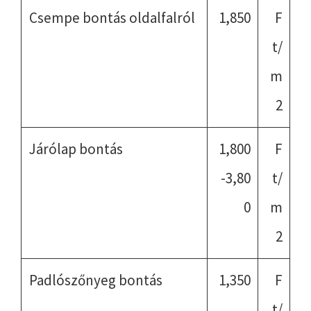
Csempe bontás oldalfalról
1,850
F
t/
m
2
Járólap bontás
1,800
F
-3,80
t/
0
m
2
Padlószőnyeg bontás
1,350
F
t/