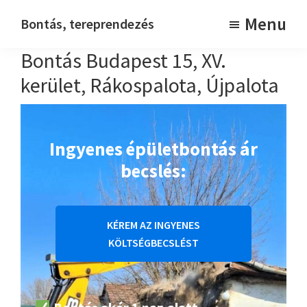
Skip
Skip
Menu
Bontás, tereprendezés
to
to
Bontásmester
Bontás Budapest 15, XV.
main
footer
content
kerület, Rákospalota, Újpalota
Ingyenes épületbontás ár
becslés:
KÉREM AZ INGYENES
KÖLTSÉGBECSLÉST