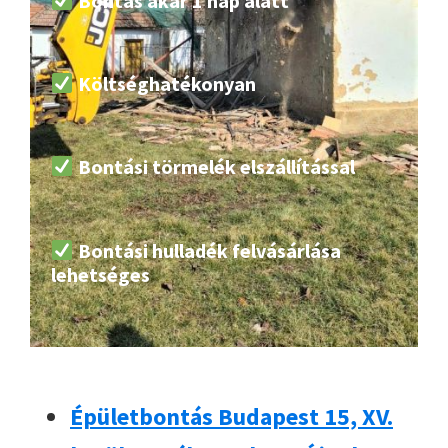
Bontás akár 1 nap alatt
Költséghatékonyan
Bontási törmelék elszállítással
Bontási hulladék felvásárlása
lehetséges
Épületbontás Budapest 15, XV.