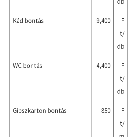
db
Kád bontás
9,400
F
t/
db
WC bontás
4,400
F
t/
db
Gipszkarton bontás
850
F
t/
m