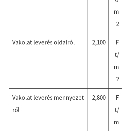
m
2
Vakolat leverés oldalról
2,100
F
t/
m
2
Vakolat leverés mennyezet
2,800
F
ről
t/
m