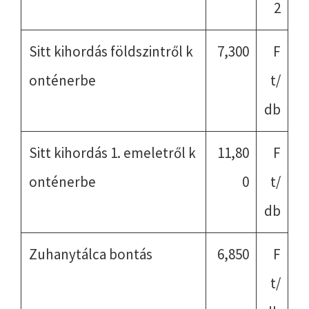
2
Sitt kihordás földszintről k
7,300
F
onténerbe
t/
db
Sitt kihordás 1. emeletről k
11,80
F
onténerbe
0
t/
db
Zuhanytálca bontás
6,850
F
t/