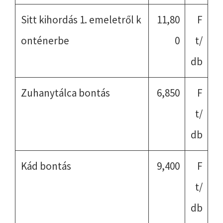
Sitt kihordás 1. emeletről k
11,80
F
onténerbe
0
t/
db
Zuhanytálca bontás
6,850
F
t/
db
Kád bontás
9,400
F
t/
db