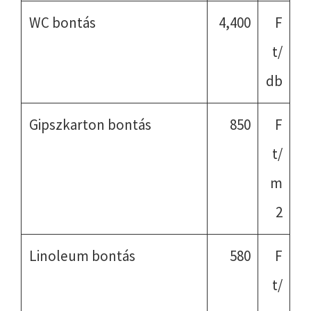
WC bontás
4,400
F
t/
db
Gipszkarton bontás
850
F
t/
m
2
Linoleum bontás
580
F
t/