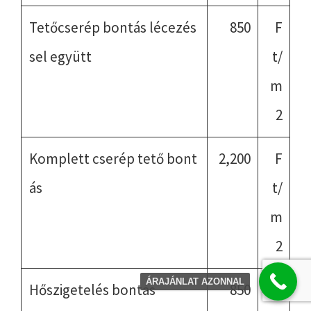
Tetőcserép bontás lécezés
850
F
sel együtt
t/
m
2
Komplett cserép tető bont
2,200
F
ás
t/
m
2
ÁRAJÁNLAT AZONNAL
Hőszigetelés bontás
850
F