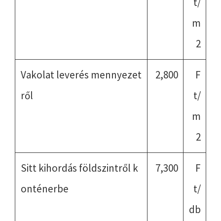
t/
m
2
Vakolat leverés mennyezet
2,800
F
ről
t/
m
2
Sitt kihordás földszintről k
7,300
F
onténerbe
t/
db