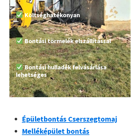
Költséghatékonyan
Bontási törmelék elszállítással
Bontási hulladék felvásárlása
lehetséges
Épületbontás Cserszegtomaj
Melléképület bontás