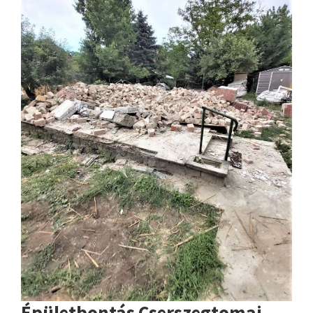
Épületbontás Cserszegtomaj