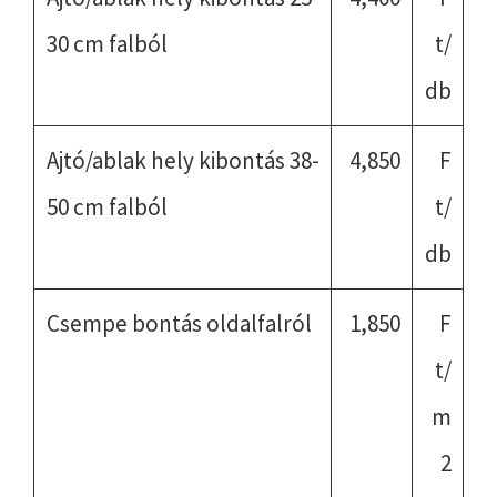
30 cm falból
t/
db
Ajtó/ablak hely kibontás 38-
4,850
F
50 cm falból
t/
db
Csempe bontás oldalfalról
1,850
F
t/
m
2