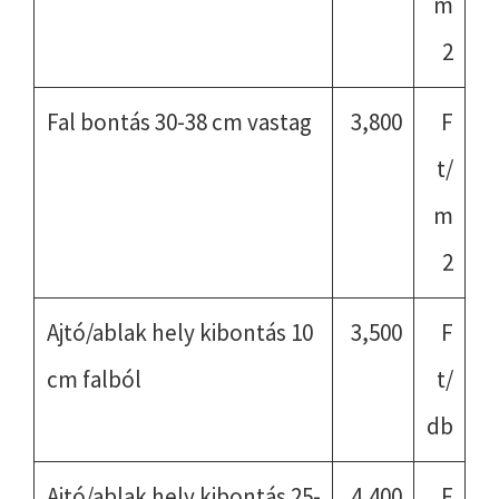
m
2
Fal bontás 30-38 cm vastag
3,800
F
t/
m
2
Ajtó/ablak hely kibontás 10
3,500
F
cm falból
t/
db
Ajtó/ablak hely kibontás 25-
4,400
F