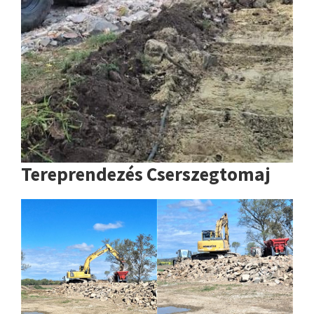
Tereprendezés Cserszegtomaj