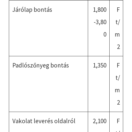
Járólap bontás
1,800
F
-3,80
t/
0
m
2
Padlószőnyeg bontás
1,350
F
t/
m
2
Vakolat leverés oldalról
2,100
F