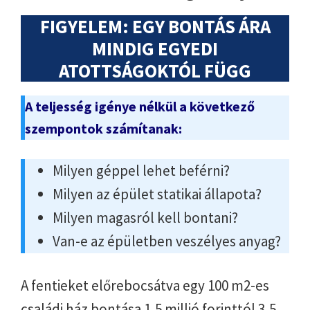
FIGYELEM: EGY BONTÁS ÁRA
MINDIG EGYEDI
ATOTTSÁGOKTÓL FÜGG
A teljesség igénye nélkül a következő
szempontok számítanak:
Milyen géppel lehet beférni?
Milyen az épület statikai állapota?
Milyen magasról kell bontani?
Van-e az épületben veszélyes anyag?
A fentieket előrebocsátva egy 100 m2-es
családi ház bontása 1,5 millió forinttól 3,5