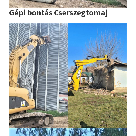
Gépi bontás Cserszegtomaj