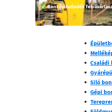
Bontási hulladék felvásárlás
Épületb
Melléké
Családi
Gyárépü
Siló bo
Gépi bo
Terepre
Földmu