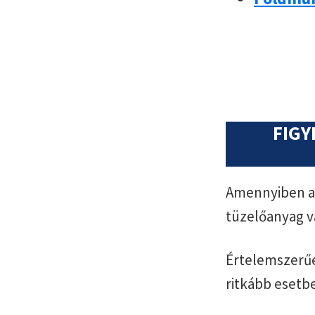
FIGY
Amennyiben az
tüzelőanyag v
Értelemszerűe
ritkább esetb