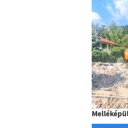
Melléképü