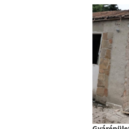
Gyárépüle