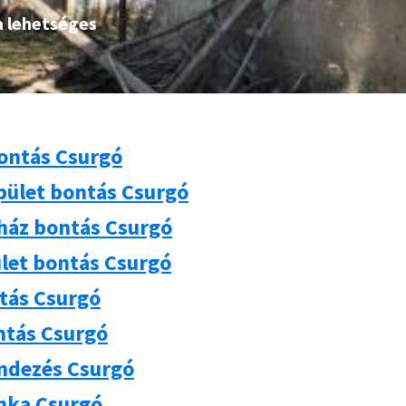
a lehetséges
ontás Csurgó
pület bontás Csurgó
 ház bontás Csurgó
let bontás Csurgó
ntás Csurgó
ntás Csurgó
ndezés Csurgó
nka Csurgó