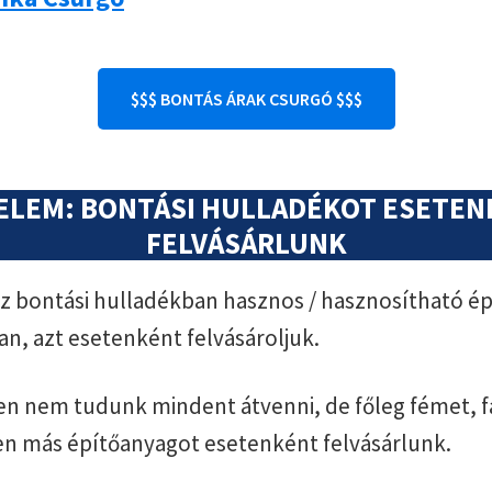
$$$ BONTÁS ÁRAK CSURGÓ $$$
ELEM: BONTÁSI HULLADÉKOT ESETE
FELVÁSÁRLUNK
 bontási hulladékban hasznos / hasznosítható ép
an, azt esetenként felvásároljuk.
n nem tudunk mindent átvenni, de főleg fémet, f
en más építőanyagot esetenként felvásárlunk.