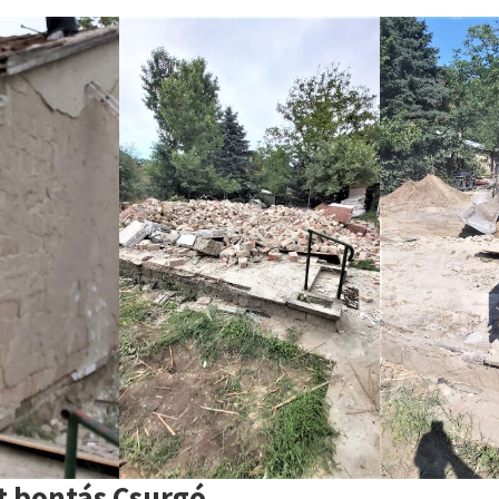
t bontás Csurgó