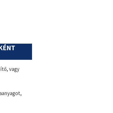
NKÉNT
ítő, vagy
aanyagot,