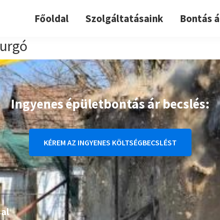
Főoldal
Szolgáltatásaink
Bontás á
urgó
Ingyenes épületbontás ár becslés:
KÉREM AZ INGYENES KÖLTSÉGBECSLÉST
al