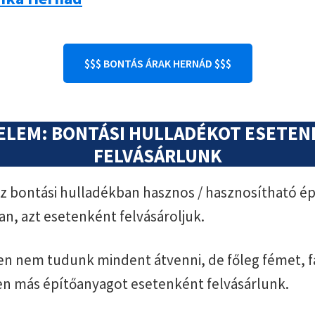
$$$ BONTÁS ÁRAK HERNÁD $$$
ELEM: BONTÁSI HULLADÉKOT ESETE
FELVÁSÁRLUNK
 bontási hulladékban hasznos / hasznosítható ép
an, azt esetenként felvásároljuk.
n nem tudunk mindent átvenni, de főleg fémet, f
en más építőanyagot esetenként felvásárlunk.