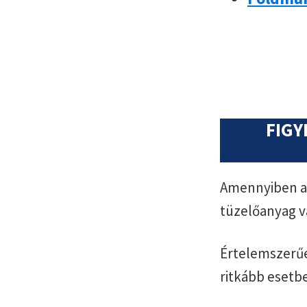
FIGY
Amennyiben az
tüzelőanyag v
Értelemszerűe
ritkább esetb