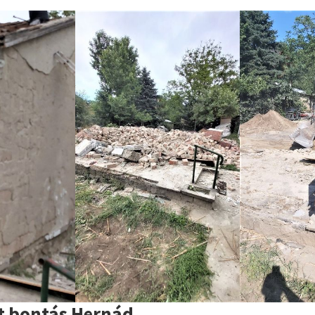
t bontás Hernád