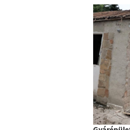
Gyárépüle