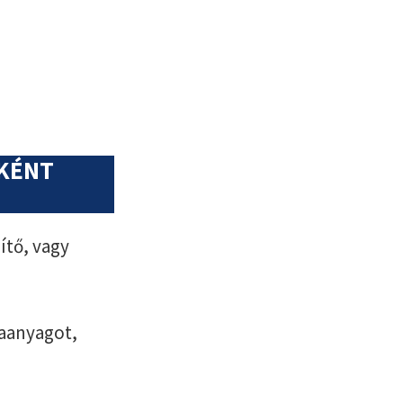
NKÉNT
ítő, vagy
aanyagot,