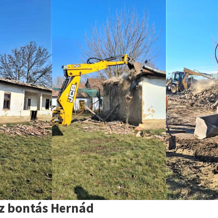
áz bontás Hernád