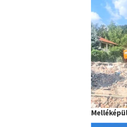
Melléképü