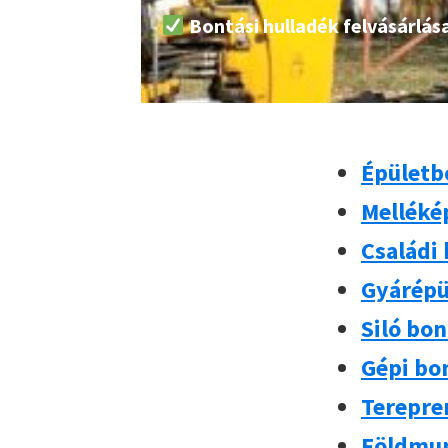
Bontási hulladék felvásárlás
Épületb
Melléké
Családi
Gyárépü
Siló bo
Gépi bo
Terepre
Földmu