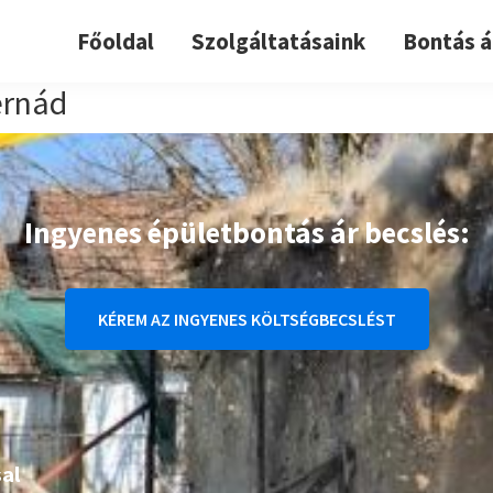
Főoldal
Szolgáltatásaink
Bontás á
ernád
Ingyenes épületbontás ár becslés:
KÉREM AZ INGYENES KÖLTSÉGBECSLÉST
al