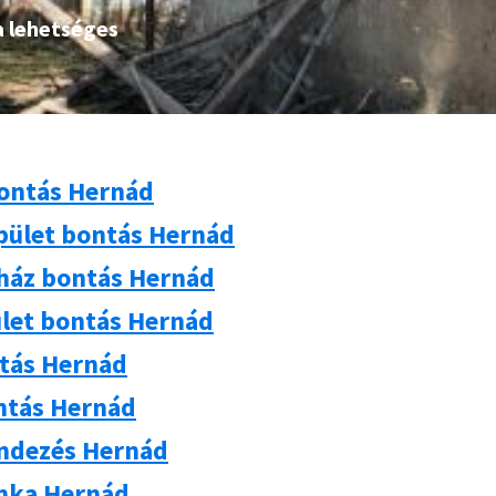
a lehetséges
ontás Hernád
pület bontás Hernád
 ház bontás Hernád
let bontás Hernád
ntás Hernád
ntás Hernád
ndezés Hernád
nka Hernád