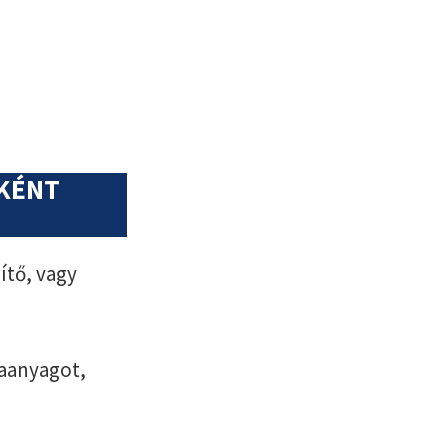
NKÉNT
ítő, vagy
aanyagot,