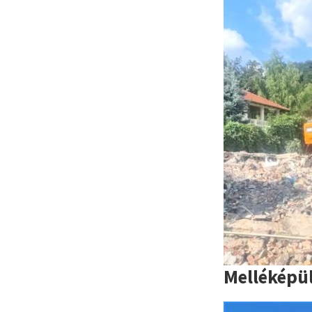
Melléképü