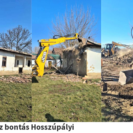
z bontás Hosszúpályi