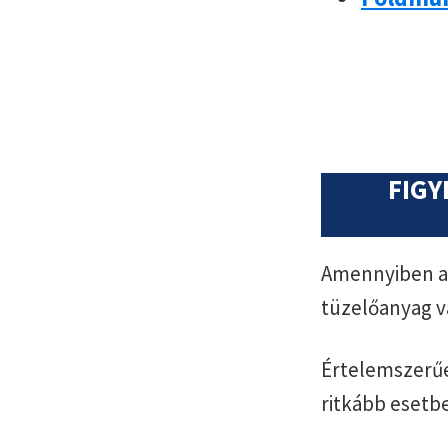
FIGY
Amennyiben az
tüzelőanyag v
Értelemszerűe
ritkább esetb