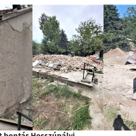
t bontás Hosszúpályi