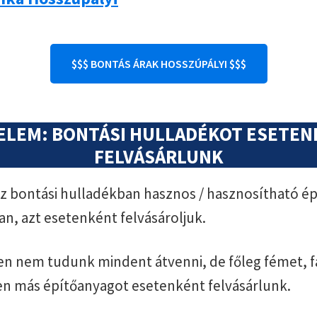
$$$ BONTÁS ÁRAK HOSSZÚPÁLYI $$$
ELEM: BONTÁSI HULLADÉKOT ESETE
FELVÁSÁRLUNK
 bontási hulladékban hasznos / hasznosítható ép
an, azt esetenként felvásároljuk.
n nem tudunk mindent átvenni, de főleg fémet, f
en más építőanyagot esetenként felvásárlunk.