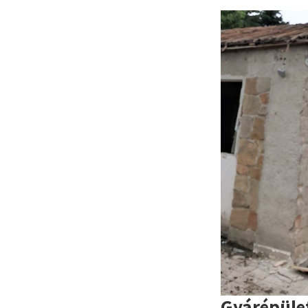
Gyárépüle