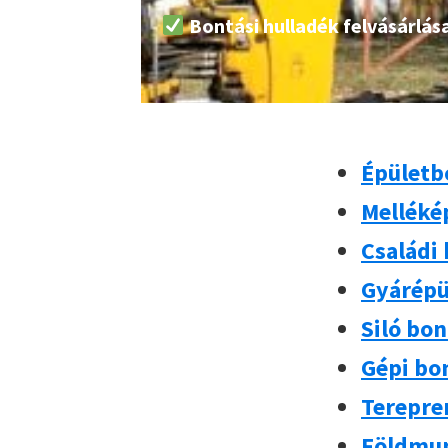
Bontási hulladék felvásárlás
Épületb
Melléké
Családi
Gyárépü
Siló bo
Gépi bo
Terepre
Földmun