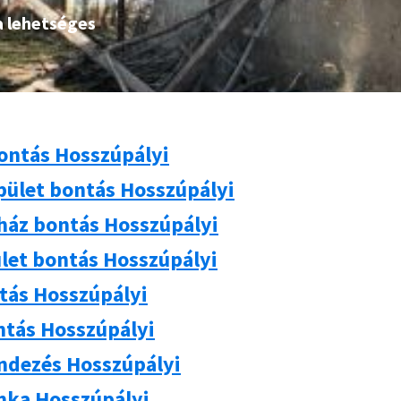
a lehetséges
ontás Hosszúpályi
pület bontás Hosszúpályi
 ház bontás Hosszúpályi
let bontás Hosszúpályi
ntás Hosszúpályi
ntás Hosszúpályi
ndezés Hosszúpályi
ka Hosszúpályi