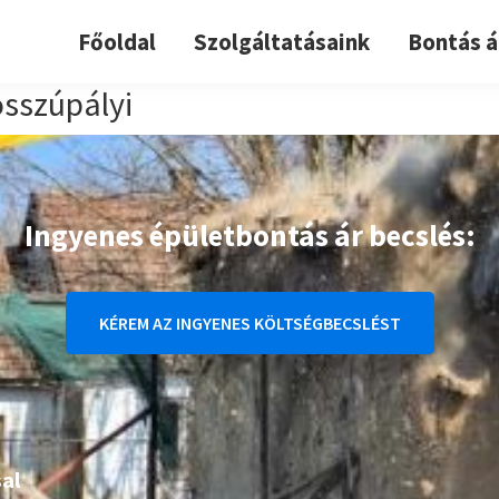
Főoldal
Szolgáltatásaink
Bontás á
sszúpályi
Ingyenes épületbontás ár becslés:
KÉREM AZ INGYENES KÖLTSÉGBECSLÉST
al