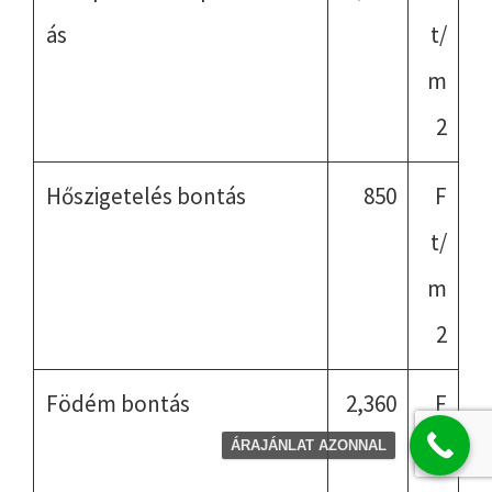
ás
t/
m
2
Hőszigetelés bontás
850
F
t/
m
2
Födém bontás
2,360
F
t/
ÁRAJÁNLAT AZONNAL