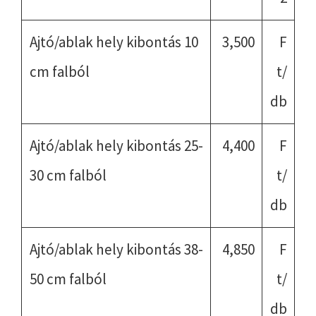
Ajtó/ablak hely kibontás 10
3,500
F
cm falból
t/
db
Ajtó/ablak hely kibontás 25-
4,400
F
30 cm falból
t/
db
Ajtó/ablak hely kibontás 38-
4,850
F
50 cm falból
t/
db