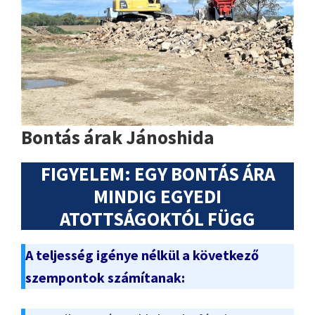
Bontás árak Jánoshida
FIGYELEM: EGY BONTÁS ÁRA
MINDIG EGYEDI
ATOTTSÁGOKTÓL FÜGG
A teljesség igénye nélkül a következő
szempontok számítanak: