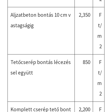
Aljzatbeton bontás 10 cm v
2,350
F
astagságig
t/
m
2
Tetőcserép bontás lécezés
850
F
sel együtt
t/
m
2
Komplett cserép tető bont
2,200
F