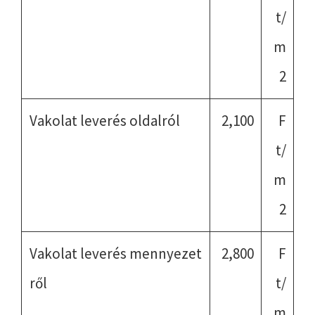
t/
m
2
Vakolat leverés oldalról
2,100
F
t/
m
2
Vakolat leverés mennyezet
2,800
F
ről
t/
m