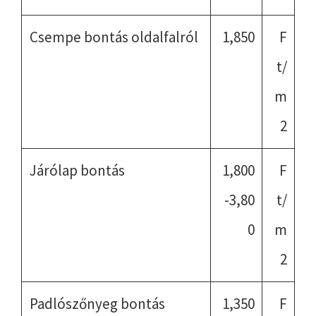
Csempe bontás oldalfalról
1,850
F
t/
m
2
Járólap bontás
1,800
F
-3,80
t/
0
m
2
Padlószőnyeg bontás
1,350
F