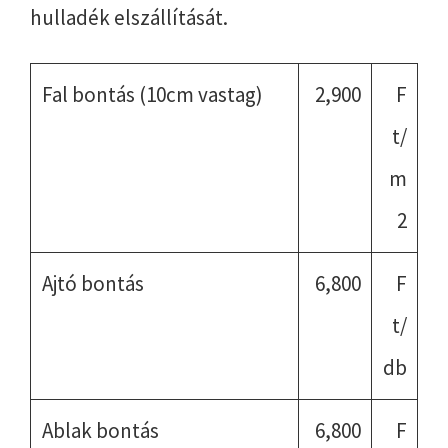
hulladék elszállítását.
Fal bontás (10cm vastag)
2,900
F
t/
m
2
Ajtó bontás
6,800
F
t/
db
Ablak bontás
6,800
F