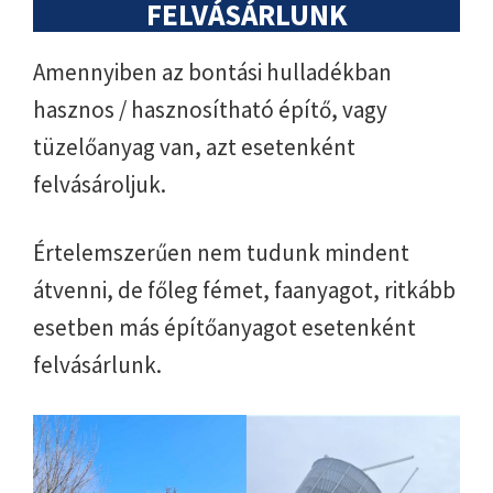
FELVÁSÁRLUNK
Amennyiben az bontási hulladékban
hasznos / hasznosítható építő, vagy
tüzelőanyag van, azt esetenként
felvásároljuk.
Értelemszerűen nem tudunk mindent
átvenni, de főleg fémet, faanyagot, ritkább
esetben más építőanyagot esetenként
felvásárlunk.