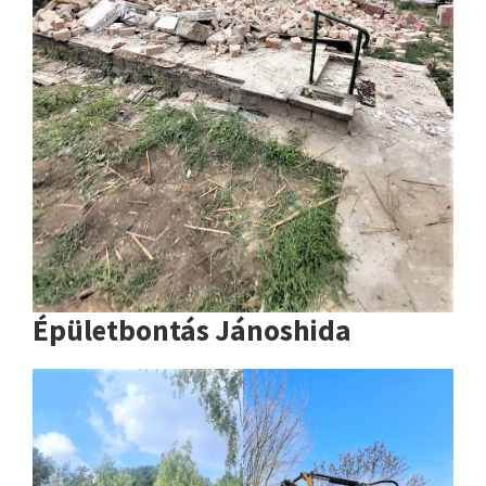
Épületbontás Jánoshida