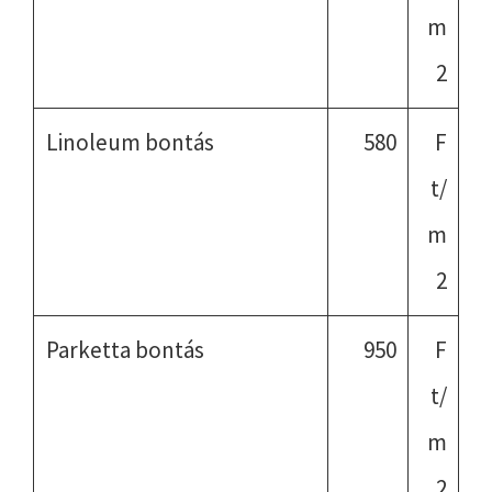
m
2
Linoleum bontás
580
F
t/
m
2
Parketta bontás
950
F
t/
m
2