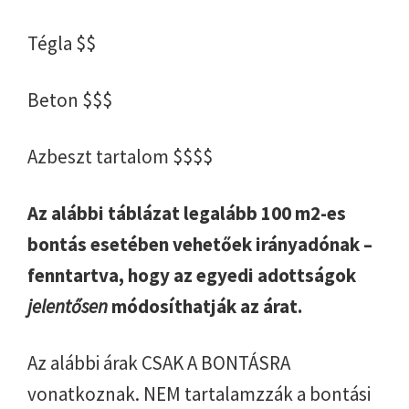
Tégla $$
Beton $$$
Azbeszt tartalom $$$$
Az alábbi táblázat legalább 100 m2-es
bontás esetében vehetőek irányadónak –
fenntartva, hogy az egyedi adottságok
jelentősen
módosíthatják az árat.
Az alábbi árak CSAK A BONTÁSRA
vonatkoznak. NEM tartalamzzák a bontási