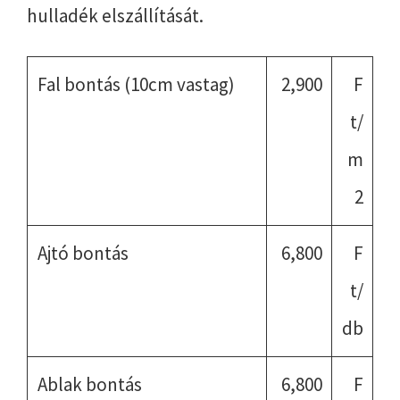
hulladék elszállítását.
Fal bontás (10cm vastag)
2,900
F
t/
m
2
Ajtó bontás
6,800
F
t/
db
Ablak bontás
6,800
F