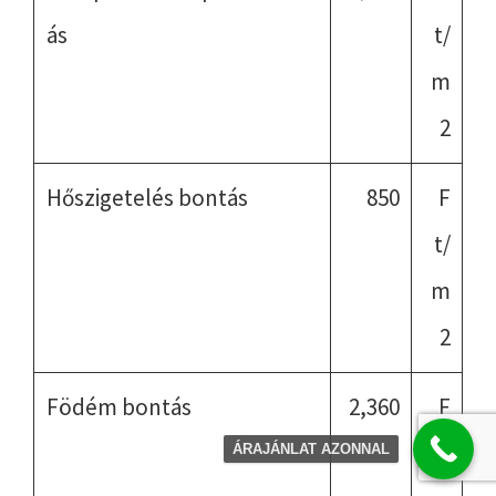
ás
t/
m
2
Hőszigetelés bontás
850
F
t/
m
2
Födém bontás
2,360
F
t/
ÁRAJÁNLAT AZONNAL