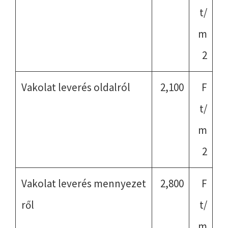
t/
m
2
Vakolat leverés oldalról
2,100
F
t/
m
2
Vakolat leverés mennyezet
2,800
F
ről
t/
m