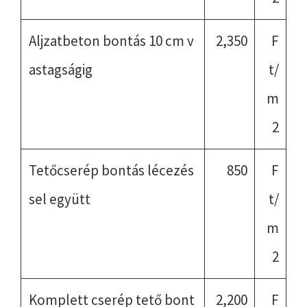
Aljzatbeton bontás 10 cm v
2,350
F
astagságig
t/
m
2
Tetőcserép bontás lécezés
850
F
sel együtt
t/
m
2
Komplett cserép tető bont
2,200
F