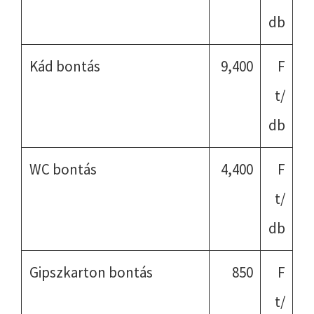
db
Kád bontás
9,400
F
t/
db
WC bontás
4,400
F
t/
db
Gipszkarton bontás
850
F
t/