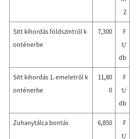
2
Sitt kihordás földszintről k
7,300
F
onténerbe
t/
db
Sitt kihordás 1. emeletről k
11,80
F
onténerbe
0
t/
db
Zuhanytálca bontás
6,850
F
t/