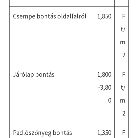
Csempe bontás oldalfalról
1,850
F
t/
m
2
Járólap bontás
1,800
F
-3,80
t/
0
m
2
Padlószőnyeg bontás
1,350
F