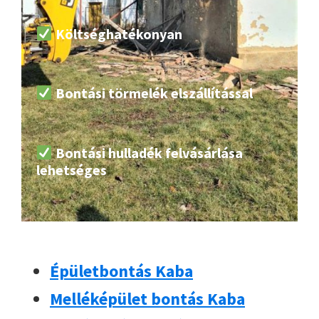
Költséghatékonyan
Bontási törmelék elszállítással
Bontási hulladék felvásárlása
lehetséges
Épületbontás Kaba
Melléképület bontás Kaba