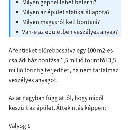
Milyen géppel lehet beférni?
Milyen az épület statikai állapota?
Milyen magasról kell bontani?
Van-e az épületben veszélyes anyag?
A fentieket előrebocsátva egy 100 m2-es
családi ház bontása 1,5 millió forinttól 3,5
millió forintig terjedhet, ha nem tartalmaz
veszélyes anyagot.
Az ár nagyban függ attól, hogy miből
készült az épület. Áttekintés képpen:
Vályog $