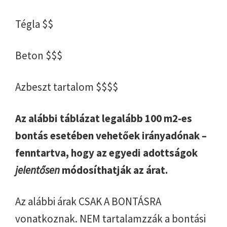
Tégla $$
Beton $$$
Azbeszt tartalom $$$$
Az alábbi táblázat legalább 100 m2-es
bontás esetében vehetőek irányadónak –
fenntartva, hogy az egyedi adottságok
jelentősen
módosíthatják az árat.
Az alábbi árak CSAK A BONTÁSRA
vonatkoznak. NEM tartalamzzák a bontási