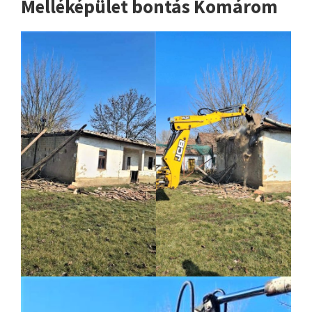
Melléképület bontás Komárom