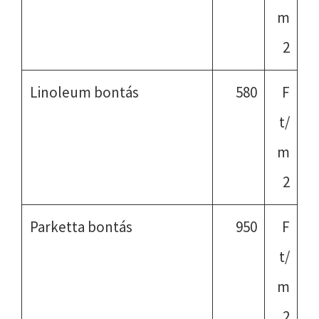
m
2
Linoleum bontás
580
F
t/
m
2
Parketta bontás
950
F
t/
m
2