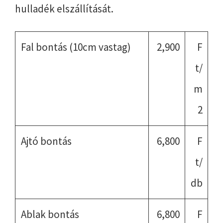
hulladék elszállítását.
Fal bontás (10cm vastag)
2,900
F
t/
m
2
Ajtó bontás
6,800
F
t/
db
Ablak bontás
6,800
F