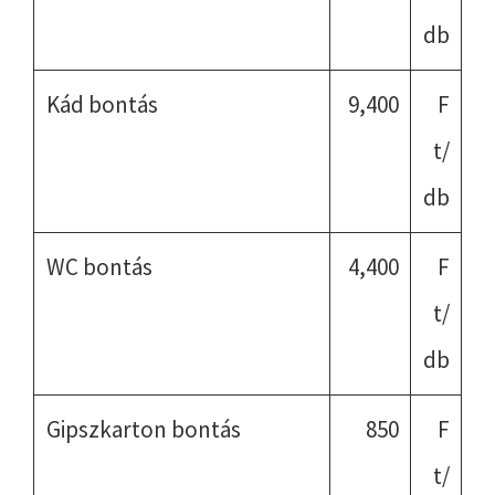
db
Kád bontás
9,400
F
t/
db
WC bontás
4,400
F
t/
db
Gipszkarton bontás
850
F
t/