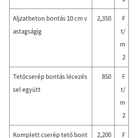
Aljzatbeton bontás 10 cm v
2,350
F
astagságig
t/
m
2
Tetőcserép bontás lécezés
850
F
sel együtt
t/
m
2
Komplett cserép tető bont
2,200
F