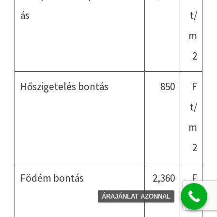
ás
t/
m
2
Hőszigetelés bontás
850
F
t/
m
2
Födém bontás
2,360
F
t/
ÁRAJÁNLAT AZONNAL