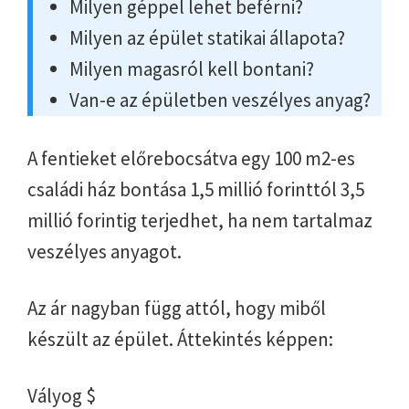
Milyen géppel lehet beférni?
Milyen az épület statikai állapota?
Milyen magasról kell bontani?
Van-e az épületben veszélyes anyag?
A fentieket előrebocsátva egy 100 m2-es
családi ház bontása 1,5 millió forinttól 3,5
millió forintig terjedhet, ha nem tartalmaz
veszélyes anyagot.
Az ár nagyban függ attól, hogy miből
készült az épület. Áttekintés képpen:
Vályog $