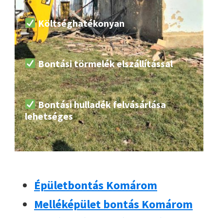
Költséghatékonyan
Bontási törmelék elszállítással
Bontási hulladék felvásárlása
lehetséges
Épületbontás Komárom
Melléképület bontás Komárom