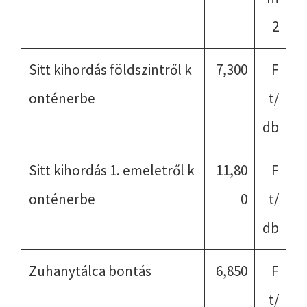
2
Sitt kihordás földszintről k
7,300
F
onténerbe
t/
db
Sitt kihordás 1. emeletről k
11,80
F
onténerbe
0
t/
db
Zuhanytálca bontás
6,850
F
t/