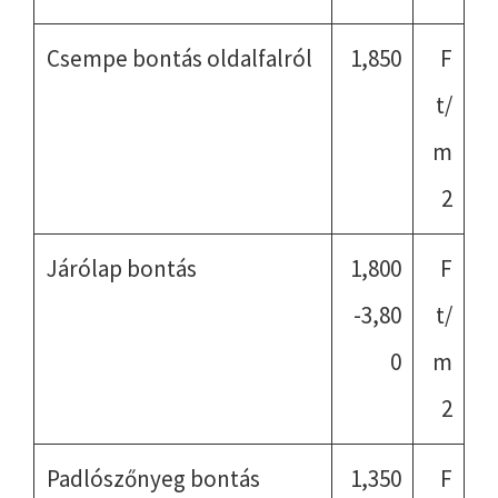
Csempe bontás oldalfalról
1,850
F
t/
m
2
Járólap bontás
1,800
F
-3,80
t/
0
m
2
Padlószőnyeg bontás
1,350
F