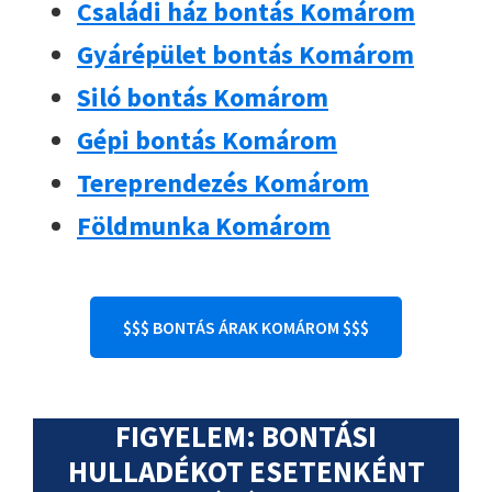
Családi ház bontás Komárom
Gyárépület bontás Komárom
Siló bontás Komárom
Gépi bontás Komárom
Tereprendezés Komárom
Földmunka Komárom
$$$ BONTÁS ÁRAK KOMÁROM $$$
FIGYELEM: BONTÁSI
HULLADÉKOT ESETENKÉNT