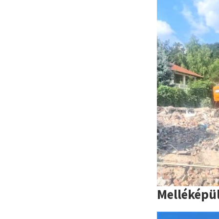
Melléképü