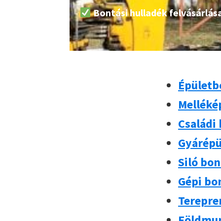
Bontási hulladék felvásárlás
Épületb
Melléké
Családi
Gyárépü
Siló bo
Gépi bo
Terepre
Földmun