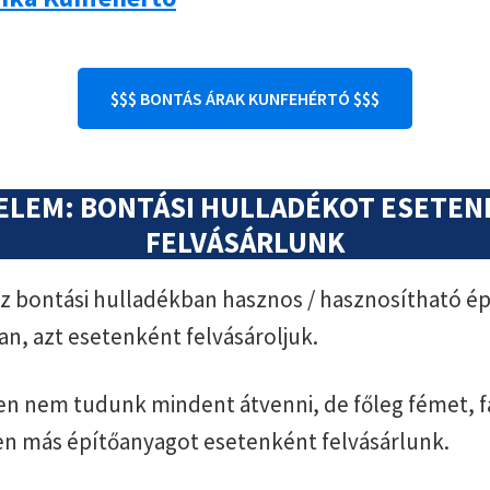
$$$ BONTÁS ÁRAK KUNFEHÉRTÓ $$$
ELEM: BONTÁSI HULLADÉKOT ESETE
FELVÁSÁRLUNK
 bontási hulladékban hasznos / hasznosítható ép
an, azt esetenként felvásároljuk.
n nem tudunk mindent átvenni, de főleg fémet, f
en más építőanyagot esetenként felvásárlunk.