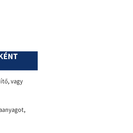
NKÉNT
ítő, vagy
aanyagot,