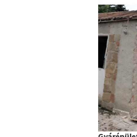
Gyárépüle