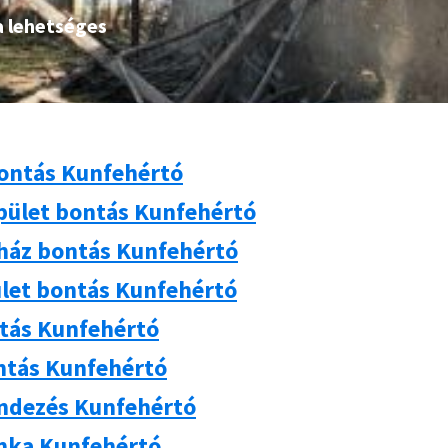
a lehetséges
ontás Kunfehértó
pület bontás Kunfehértó
 ház bontás Kunfehértó
let bontás Kunfehértó
ntás Kunfehértó
ntás Kunfehértó
ndezés Kunfehértó
ka Kunfehértó