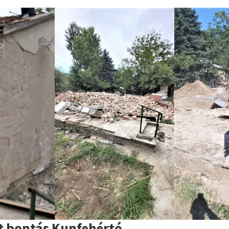
t bontás Kunfehértó