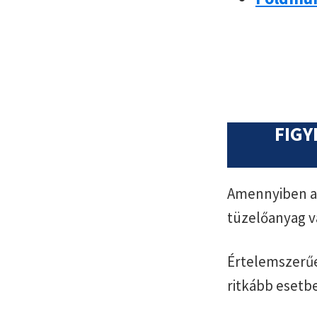
FIGY
Amennyiben az
tüzelőanyag v
Értelemszerűe
ritkább esetb