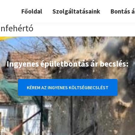
Főoldal
Szolgáltatásaink
Bontás á
nfehértó
Ingyenes épületbontás ár becslés:
KÉREM AZ INGYENES KÖLTSÉGBECSLÉST
al