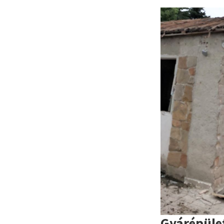
Gyárépüle