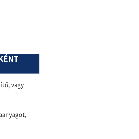
NKÉNT
ítő, vagy
aanyagot,