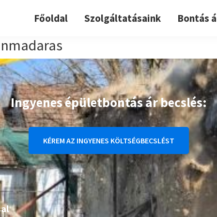
Főoldal
Szolgáltatásaink
Bontás á
unmadaras
Ingyenes épületbontás ár becslés:
KÉREM AZ INGYENES KÖLTSÉGBECSLÉST
al