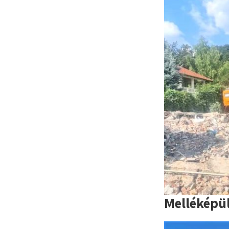
Melléképü