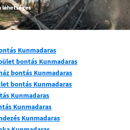
a lehetséges
ontás Kunmadaras
pület bontás Kunmadaras
 ház bontás Kunmadaras
let bontás Kunmadaras
ntás Kunmadaras
ntás Kunmadaras
ndezés Kunmadaras
nka Kunmadaras