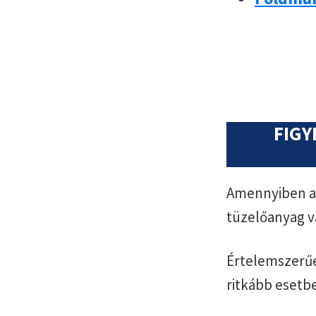
FIGY
Amennyiben az
tüzelőanyag v
Értelemszerűe
ritkább esetb