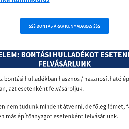
$$$ BONTÁS ÁRAK KUNMADARAS $$$
ELEM: BONTÁSI HULLADÉKOT ESETE
FELVÁSÁRLUNK
 bontási hulladékban hasznos / hasznosítható ép
an, azt esetenként felvásároljuk.
n nem tudunk mindent átvenni, de főleg fémet, f
en más építőanyagot esetenként felvásárlunk.