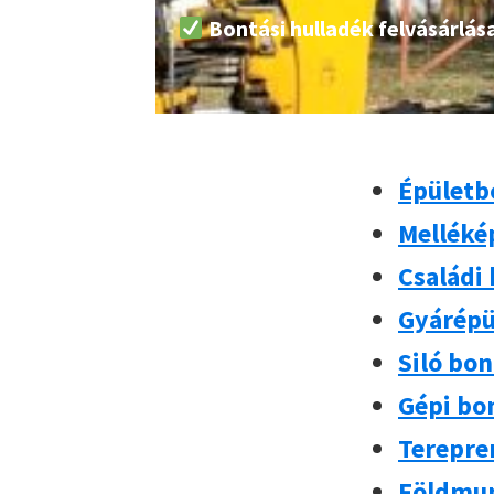
Bontási hulladék felvásárlás
Épületb
Melléké
Családi
Gyárépü
Siló bo
Gépi bo
Terepre
Földmu