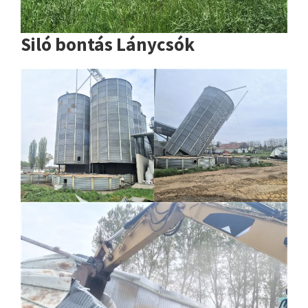
Siló bontás Lánycsók