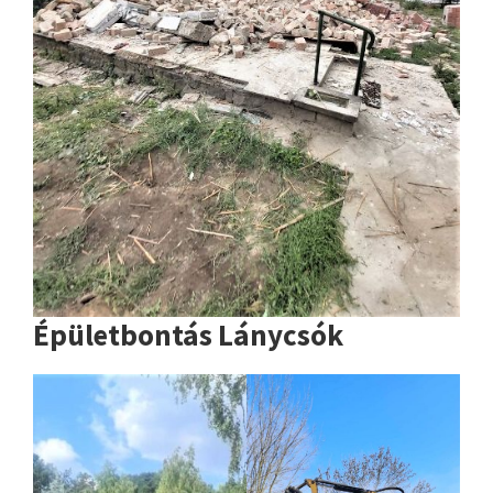
Épületbontás Lánycsók