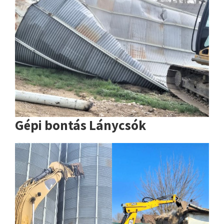
Gépi bontás Lánycsók