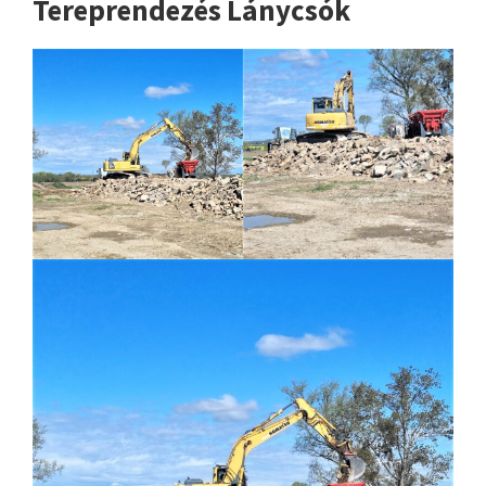
Tereprendezés Lánycsók