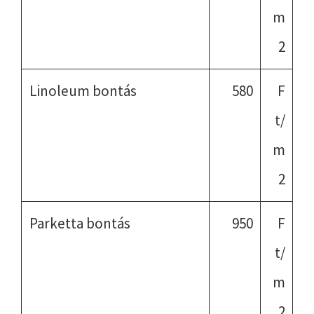
m
2
Linoleum bontás
580
F
t/
m
2
Parketta bontás
950
F
t/
m
2