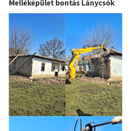
Melléképület bontás Lánycsók