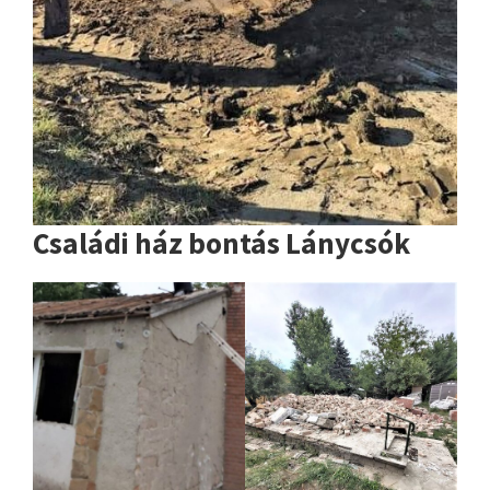
Családi ház bontás Lánycsók