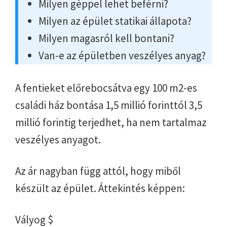
Milyen géppel lehet beférni?
Milyen az épület statikai állapota?
Milyen magasról kell bontani?
Van-e az épületben veszélyes anyag?
A fentieket előrebocsátva egy 100 m2-es
családi ház bontása 1,5 millió forinttól 3,5
millió forintig terjedhet, ha nem tartalmaz
veszélyes anyagot.
Az ár nagyban függ attól, hogy miből
készült az épület. Áttekintés képpen:
Vályog $