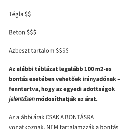
Tégla $$
Beton $$$
Azbeszt tartalom $$$$
Az alábbi táblázat legalább 100 m2-es
bontás esetében vehetőek irányadónak –
fenntartva, hogy az egyedi adottságok
jelentősen
módosíthatják az árat.
Az alábbi árak CSAK A BONTÁSRA
vonatkoznak. NEM tartalamzzák a bontási