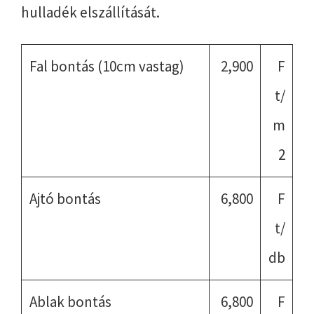
hulladék elszállítását.
Fal bontás (10cm vastag)
2,900
F
t/
m
2
Ajtó bontás
6,800
F
t/
db
Ablak bontás
6,800
F