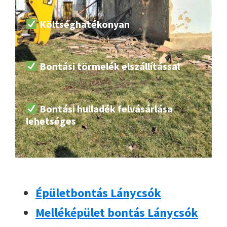
Költséghatékonyan
Bontási törmelék elszállítással
Bontási hulladék felvásárlása
lehetséges
Épületbontás Lánycsók
Melléképület bontás Lánycsók