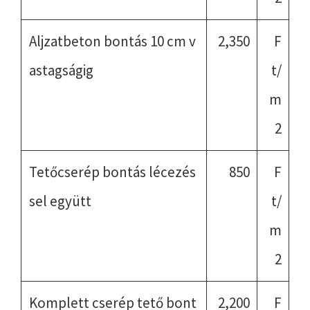
Aljzatbeton bontás 10 cm v
2,350
F
astagságig
t/
m
2
Tetőcserép bontás lécezés
850
F
sel együtt
t/
m
2
Komplett cserép tető bont
2,200
F