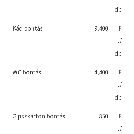
db
Kád bontás
9,400
F
t/
db
WC bontás
4,400
F
t/
db
Gipszkarton bontás
850
F
t/