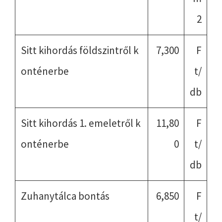
2
Sitt kihordás földszintről k
7,300
F
onténerbe
t/
db
Sitt kihordás 1. emeletről k
11,80
F
onténerbe
0
t/
db
Zuhanytálca bontás
6,850
F
t/