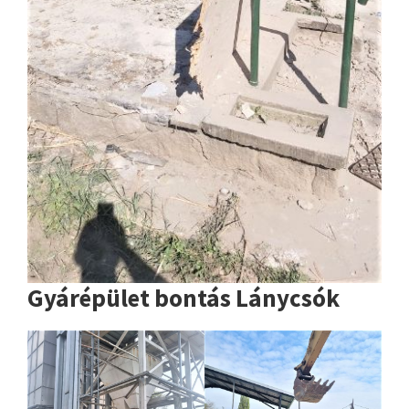
Gyárépület bontás Lánycsók