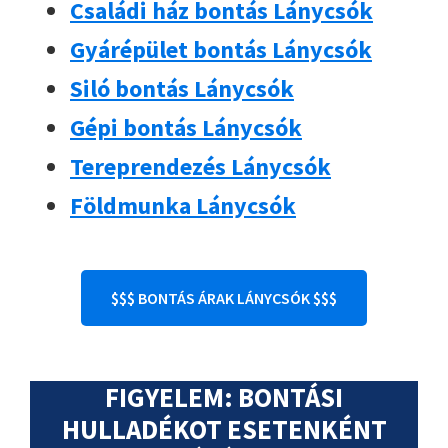
Családi ház bontás Lánycsók
Gyárépület bontás Lánycsók
Siló bontás Lánycsók
Gépi bontás Lánycsók
Tereprendezés Lánycsók
Földmunka Lánycsók
$$$ BONTÁS ÁRAK LÁNYCSÓK $$$
FIGYELEM: BONTÁSI
HULLADÉKOT ESETENKÉNT