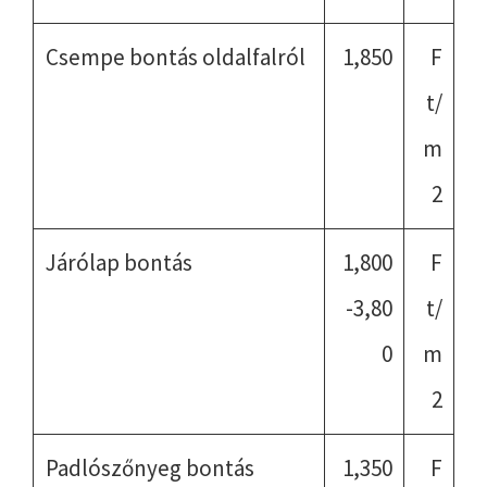
Csempe bontás oldalfalról
1,850
F
t/
m
2
Járólap bontás
1,800
F
-3,80
t/
0
m
2
Padlószőnyeg bontás
1,350
F