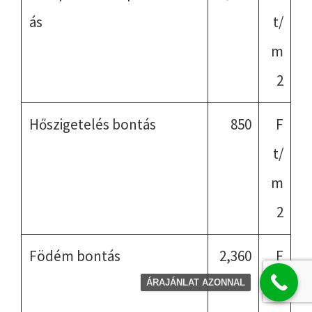
ás
t/
m
2
Hőszigetelés bontás
850
F
t/
m
2
Födém bontás
2,360
F
t/
ÁRAJÁNLAT AZONNAL