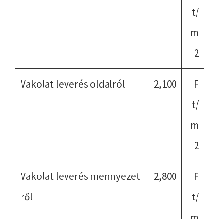
t/
m
2
Vakolat leverés oldalról
2,100
F
t/
m
2
Vakolat leverés mennyezet
2,800
F
ről
t/
m