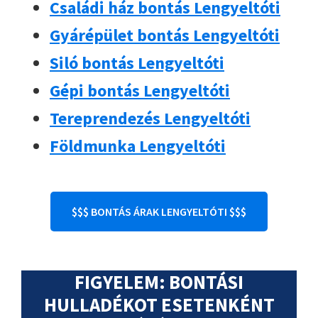
Családi ház bontás Lengyeltóti
Gyárépület bontás Lengyeltóti
Siló bontás Lengyeltóti
Gépi bontás Lengyeltóti
Tereprendezés Lengyeltóti
Földmunka Lengyeltóti
$$$ BONTÁS ÁRAK LENGYELTÓTI $$$
FIGYELEM: BONTÁSI
HULLADÉKOT ESETENKÉNT