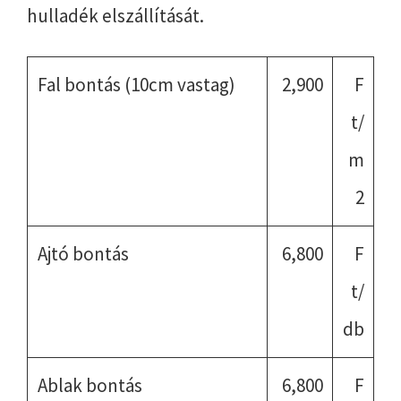
hulladék elszállítását.
Fal bontás (10cm vastag)
2,900
F
t/
m
2
Ajtó bontás
6,800
F
t/
db
Ablak bontás
6,800
F