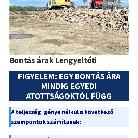
Bontás árak Lengyeltóti
FIGYELEM: EGY BONTÁS ÁRA
MINDIG EGYEDI
ATOTTSÁGOKTÓL FÜGG
A teljesség igénye nélkül a következő
szempontok számítanak: