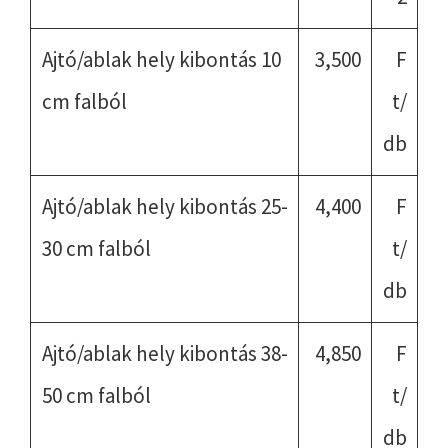
Ajtó/ablak hely kibontás 10
3,500
F
cm falból
t/
db
Ajtó/ablak hely kibontás 25-
4,400
F
30 cm falból
t/
db
Ajtó/ablak hely kibontás 38-
4,850
F
50 cm falból
t/
db