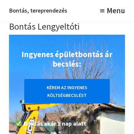
Skip
Skip
Menu
Bontás, tereprendezés
to
to
Bontásmester
Bontás Lengyeltóti
main
footer
content
Ingyenes épületbontás ár
becslés:
KÉREM AZ INGYENES
KÖLTSÉGBECSLÉST
Bontás akár 1 nap alatt