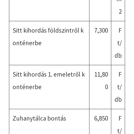
2
Sitt kihordás földszintről k
7,300
F
onténerbe
t/
db
Sitt kihordás 1. emeletről k
11,80
F
onténerbe
0
t/
db
Zuhanytálca bontás
6,850
F
t/