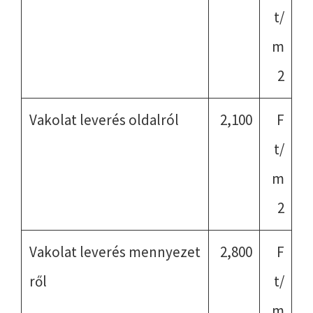
t/
m
2
Vakolat leverés oldalról
2,100
F
t/
m
2
Vakolat leverés mennyezet
2,800
F
ről
t/
m