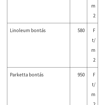
m
2
Linoleum bontás
580
F
t/
m
2
Parketta bontás
950
F
t/
m
2