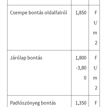
Csempe bontás oldalfalról
1,850
F
t/
m
2
Járólap bontás
1,800
F
-3,80
t/
0
m
2
Padlószőnyeg bontás
1,350
F