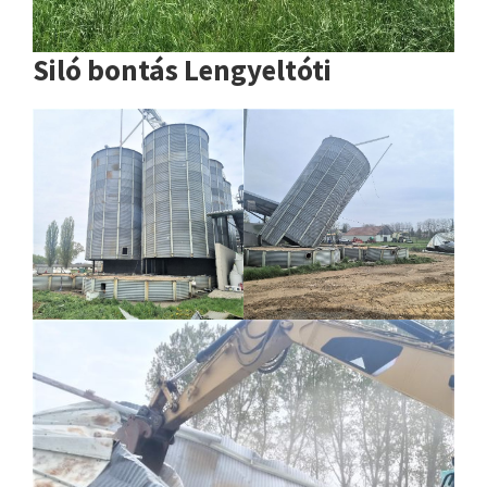
Siló bontás Lengyeltóti