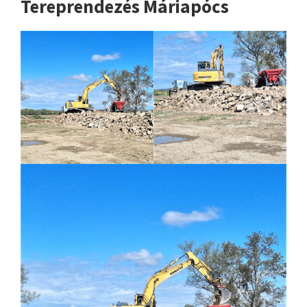
Tereprendezés Máriapócs