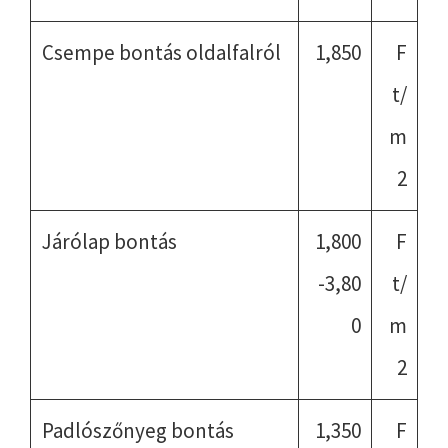
Csempe bontás oldalfalról
1,850
F
t/
m
2
Járólap bontás
1,800
F
-3,80
t/
0
m
2
Padlószőnyeg bontás
1,350
F