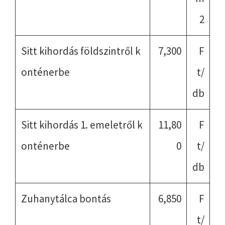
2
Sitt kihordás földszintről k
7,300
F
onténerbe
t/
db
Sitt kihordás 1. emeletről k
11,80
F
onténerbe
0
t/
db
Zuhanytálca bontás
6,850
F
t/