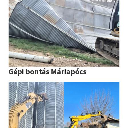
Gépi bontás Máriapócs