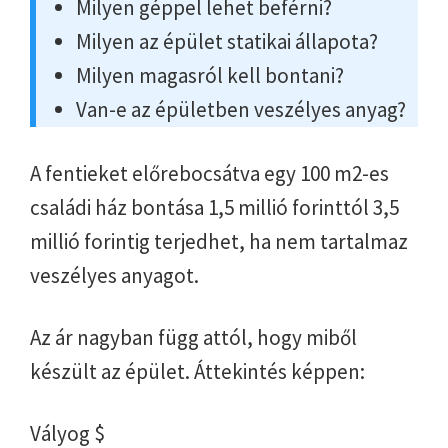
Milyen géppel lehet beférni?
Milyen az épület statikai állapota?
Milyen magasról kell bontani?
Van-e az épületben veszélyes anyag?
A fentieket előrebocsátva egy 100 m2-es
családi ház bontása 1,5 millió forinttól 3,5
millió forintig terjedhet, ha nem tartalmaz
veszélyes anyagot.
Az ár nagyban függ attól, hogy miből
készült az épület. Áttekintés képpen:
Vályog $