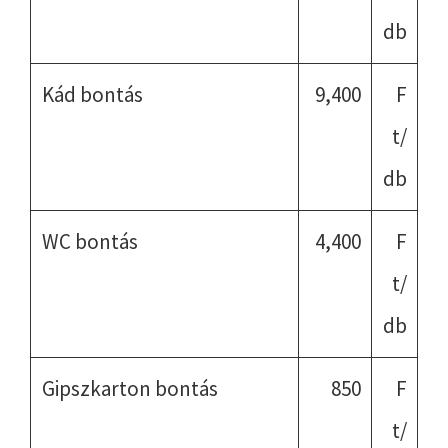
db
Kád bontás
9,400
F
t/
db
WC bontás
4,400
F
t/
db
Gipszkarton bontás
850
F
t/