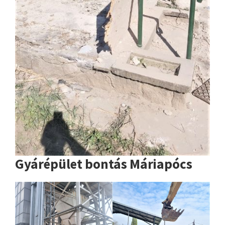
Gyárépület bontás Máriapócs