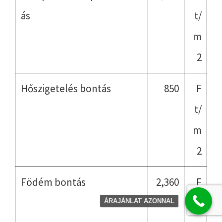
ás
t/
m
2
Hőszigetelés bontás
850
F
t/
m
2
Födém bontás
2,360
F
t/
ÁRAJÁNLAT AZONNAL