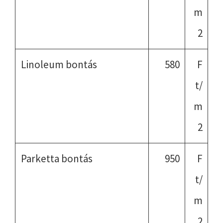
m
2
Linoleum bontás
580
F
t/
m
2
Parketta bontás
950
F
t/
m
2