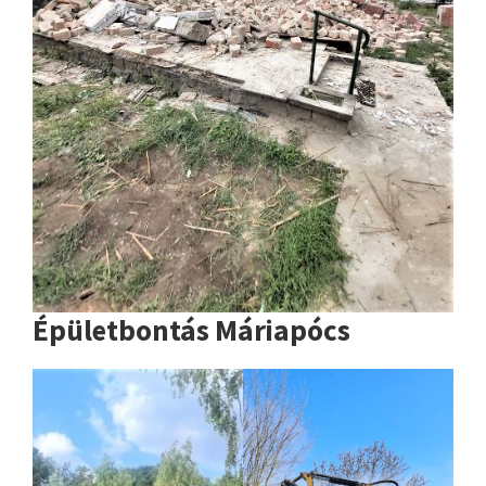
Épületbontás Máriapócs