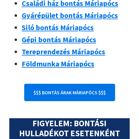
Családi ház bontás Máriapócs
Gyárépület bontás Máriapócs
Siló bontás Máriapócs
Gépi bontás Máriapócs
Tereprendezés Máriapócs
Földmunka Máriapócs
$$$ BONTÁS ÁRAK MÁRIAPÓCS $$$
FIGYELEM: BONTÁSI
HULLADÉKOT ESETENKÉNT