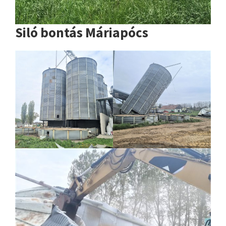
Siló bontás Máriapócs