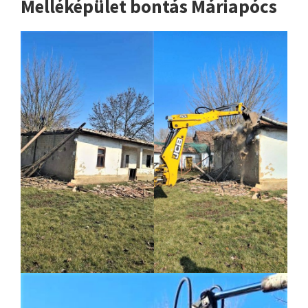
Melléképület bontás Máriapócs