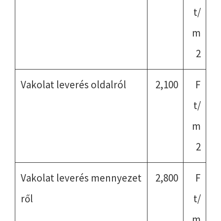
t/
m
2
Vakolat leverés oldalról
2,100
F
t/
m
2
Vakolat leverés mennyezet
2,800
F
ről
t/
m