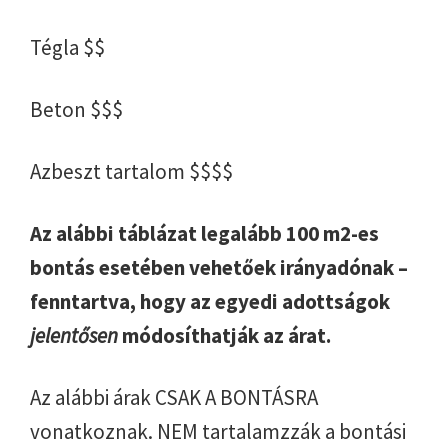
Tégla $$
Beton $$$
Azbeszt tartalom $$$$
Az alábbi táblázat legalább 100 m2-es
bontás esetében vehetőek irányadónak –
fenntartva, hogy az egyedi adottságok
jelentősen
módosíthatják az árat.
Az alábbi árak CSAK A BONTÁSRA
vonatkoznak. NEM tartalamzzák a bontási