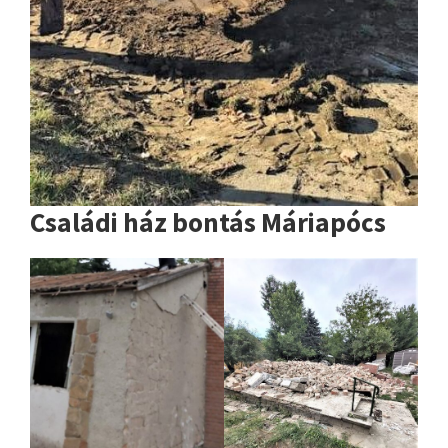
Családi ház bontás Máriapócs