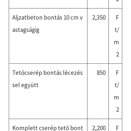
Aljzatbeton bontás 10 cm v
2,350
F
astagságig
t/
m
2
Tetőcserép bontás lécezés
850
F
sel együtt
t/
m
2
Komplett cserép tető bont
2,200
F