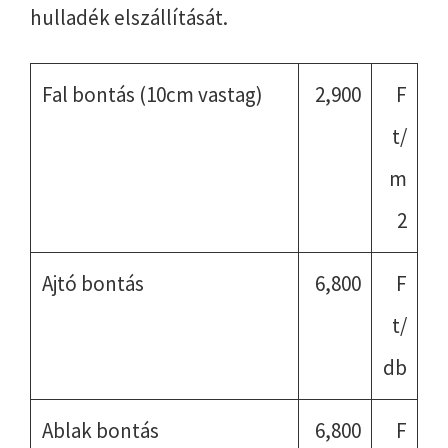
hulladék elszállítását.
Fal bontás (10cm vastag)
2,900
F
t/
m
2
Ajtó bontás
6,800
F
t/
db
Ablak bontás
6,800
F