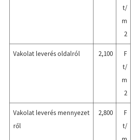
t/
m
2
Vakolat leverés oldalról
2,100
F
t/
m
2
Vakolat leverés mennyezet
2,800
F
ről
t/
m