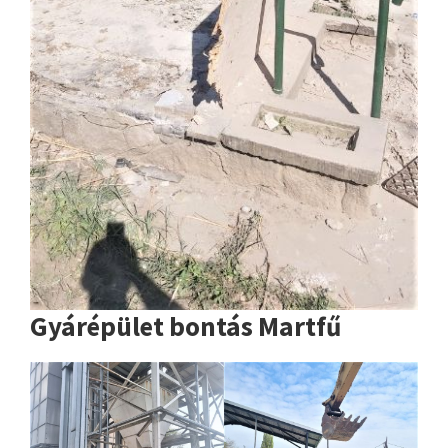
Gyárépület bontás Martfű