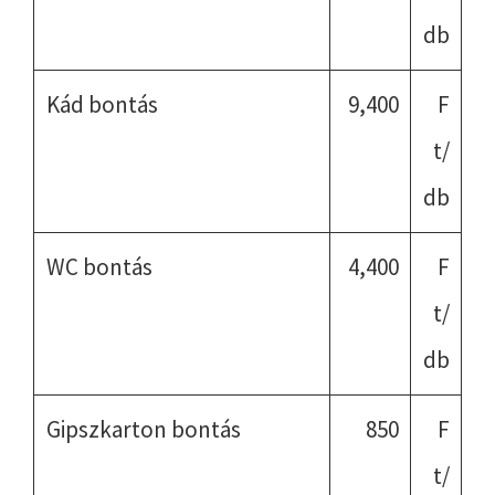
db
Kád bontás
9,400
F
t/
db
WC bontás
4,400
F
t/
db
Gipszkarton bontás
850
F
t/