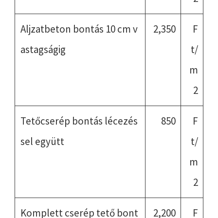
Aljzatbeton bontás 10 cm v
2,350
F
astagságig
t/
m
2
Tetőcserép bontás lécezés
850
F
sel együtt
t/
m
2
Komplett cserép tető bont
2,200
F