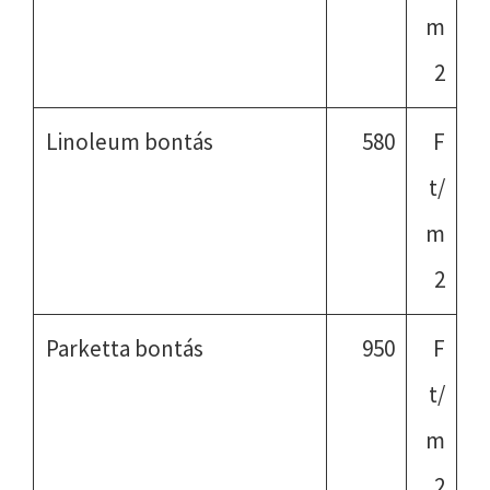
m
2
Linoleum bontás
580
F
t/
m
2
Parketta bontás
950
F
t/
m
2