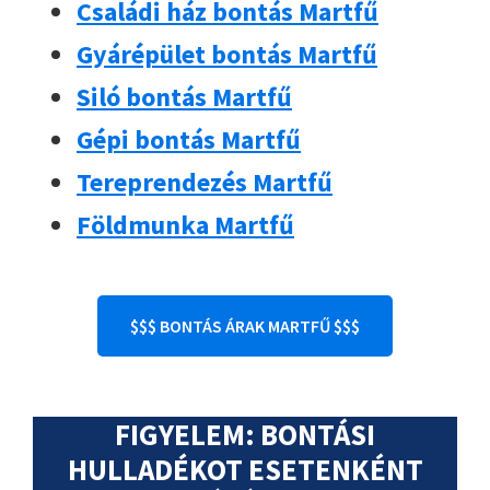
Családi ház bontás Martfű
Gyárépület bontás Martfű
Siló bontás Martfű
Gépi bontás Martfű
Tereprendezés Martfű
Földmunka Martfű
$$$ BONTÁS ÁRAK MARTFŰ $$$
FIGYELEM: BONTÁSI
HULLADÉKOT ESETENKÉNT