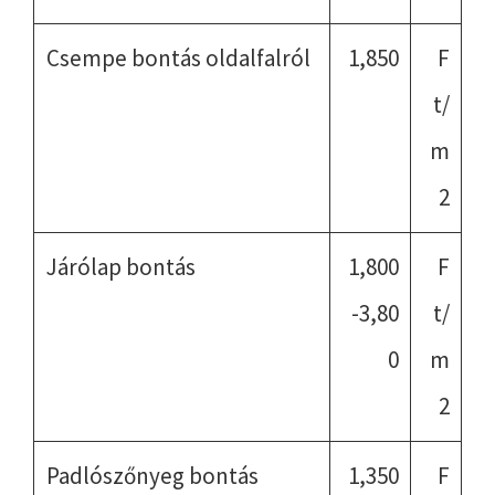
Csempe bontás oldalfalról
1,850
F
t/
m
2
Járólap bontás
1,800
F
-3,80
t/
0
m
2
Padlószőnyeg bontás
1,350
F