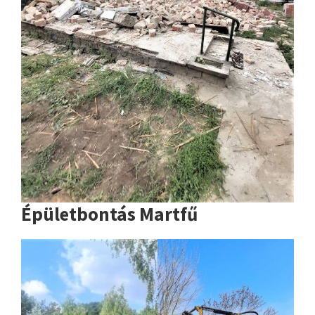
Épületbontás Martfű