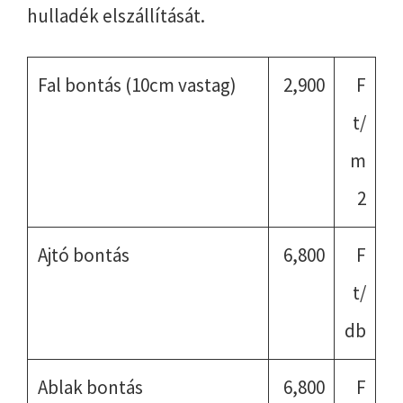
hulladék elszállítását.
Fal bontás (10cm vastag)
2,900
F
t/
m
2
Ajtó bontás
6,800
F
t/
db
Ablak bontás
6,800
F