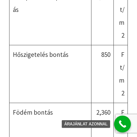
ás
t/
m
2
Hőszigetelés bontás
850
F
t/
m
2
Födém bontás
2,360
F
t/
ÁRAJÁNLAT AZONNAL