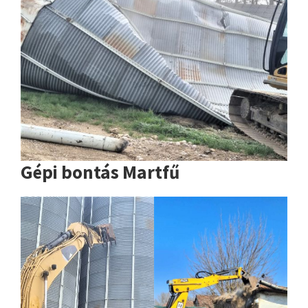
Gépi bontás Martfű