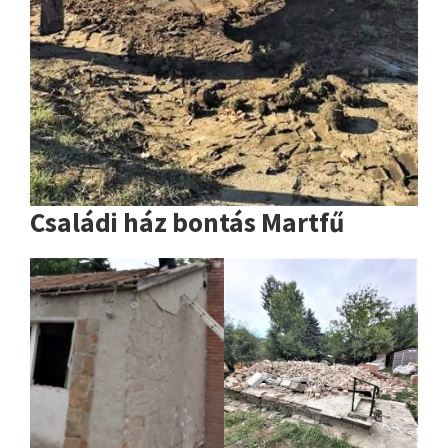
Családi ház bontás Martfű