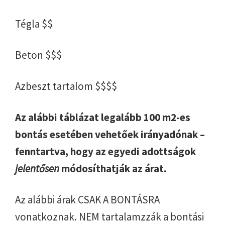
Tégla $$
Beton $$$
Azbeszt tartalom $$$$
Az alábbi táblázat legalább 100 m2-es
bontás esetében vehetőek irányadónak –
fenntartva, hogy az egyedi adottságok
jelentősen
módosíthatják az árat.
Az alábbi árak CSAK A BONTÁSRA
vonatkoznak. NEM tartalamzzák a bontási