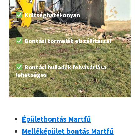
Költséghatékonyan
Bontási törmelék elszállítással
Bontási hulladék felvásárlása
lehetséges
Épületbontás Martfű
Melléképület bontás Martfű