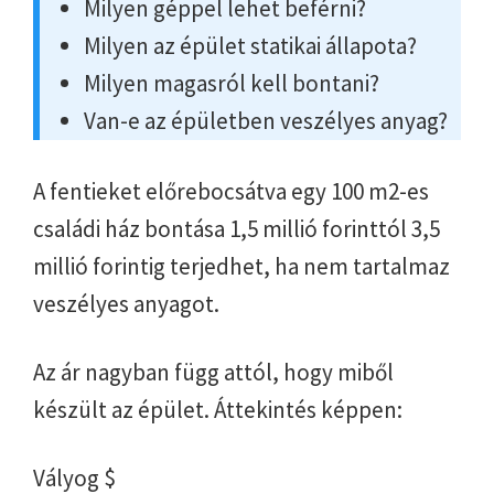
Milyen géppel lehet beférni?
Milyen az épület statikai állapota?
Milyen magasról kell bontani?
Van-e az épületben veszélyes anyag?
A fentieket előrebocsátva egy 100 m2-es
családi ház bontása 1,5 millió forinttól 3,5
millió forintig terjedhet, ha nem tartalmaz
veszélyes anyagot.
Az ár nagyban függ attól, hogy miből
készült az épület. Áttekintés képpen:
Vályog $