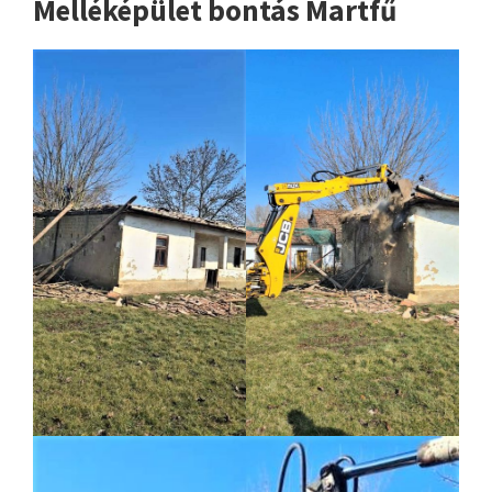
Melléképület bontás Martfű