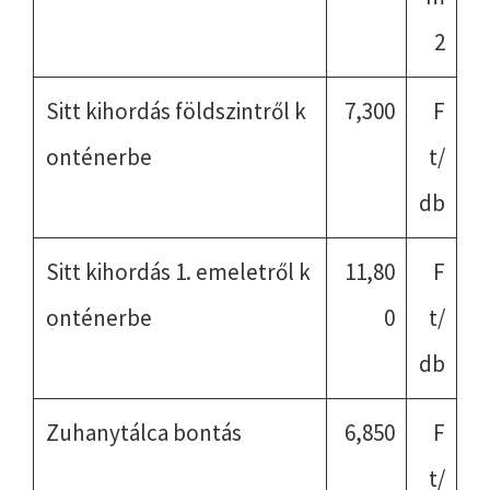
2
Sitt kihordás földszintről k
7,300
F
onténerbe
t/
db
Sitt kihordás 1. emeletről k
11,80
F
onténerbe
0
t/
db
Zuhanytálca bontás
6,850
F
t/