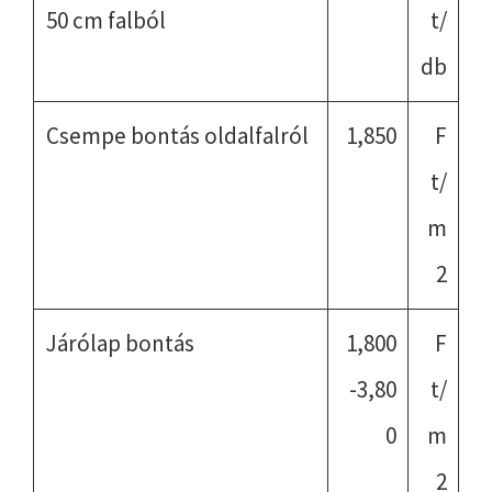
50 cm falból
t/
db
Csempe bontás oldalfalról
1,850
F
t/
m
2
Járólap bontás
1,800
F
-3,80
t/
0
m
2