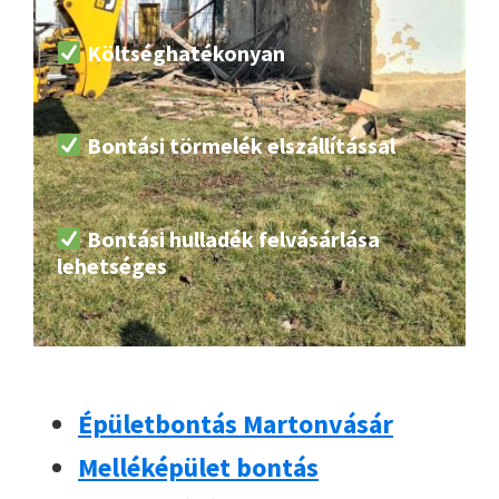
Költséghatékonyan
Bontási törmelék elszállítással
Bontási hulladék felvásárlása
lehetséges
Épületbontás Martonvásár
Melléképület bontás