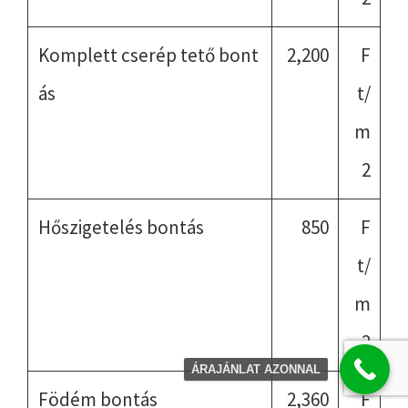
Komplett cserép tető bont
2,200
F
ás
t/
m
2
Hőszigetelés bontás
850
F
t/
m
2
ÁRAJÁNLAT AZONNAL
Födém bontás
2,360
F