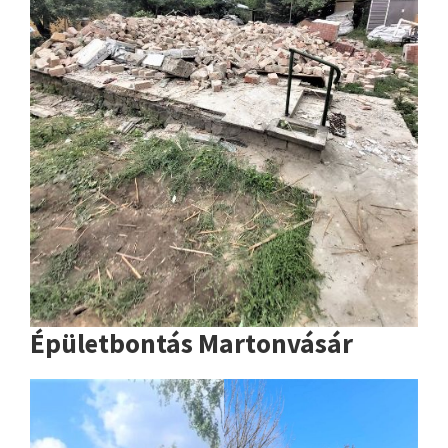
Épületbontás Martonvásár