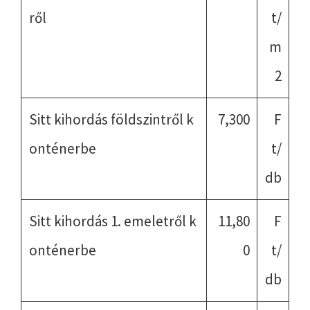
ről
t/
m
2
Sitt kihordás földszintről k
7,300
F
onténerbe
t/
db
Sitt kihordás 1. emeletről k
11,80
F
onténerbe
0
t/
db