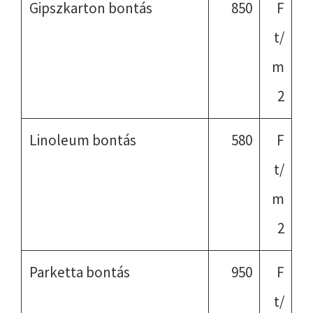
Gipszkarton bontás
850
F
t/
m
2
Linoleum bontás
580
F
t/
m
2
Parketta bontás
950
F
t/