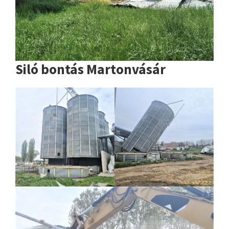
Siló bontás Martonvásár