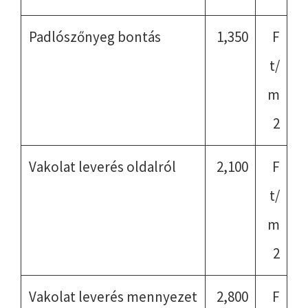
Padlószőnyeg bontás
1,350
F
t/
m
2
Vakolat leverés oldalról
2,100
F
t/
m
2
Vakolat leverés mennyezet
2,800
F