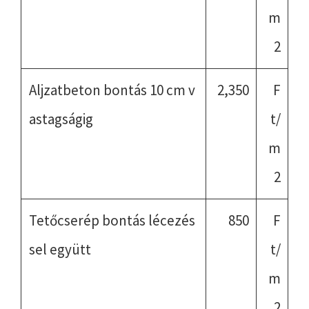
m
2
Aljzatbeton bontás 10 cm v
2,350
F
astagságig
t/
m
2
Tetőcserép bontás lécezés
850
F
sel együtt
t/
m
2