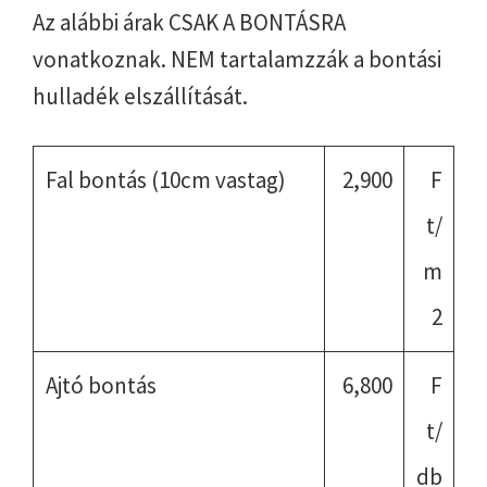
Az alábbi árak CSAK A BONTÁSRA
vonatkoznak. NEM tartalamzzák a bontási
hulladék elszállítását.
Fal bontás (10cm vastag)
2,900
F
t/
m
2
Ajtó bontás
6,800
F
t/
db