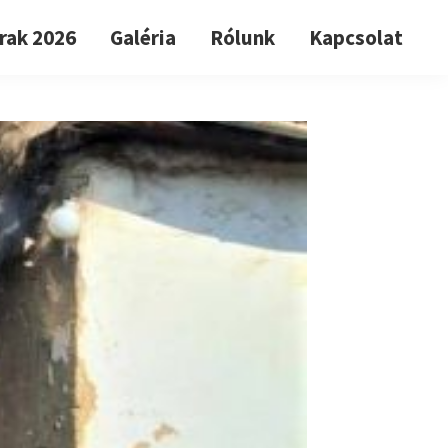
rak 2026
Galéria
Rólunk
Kapcsolat