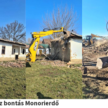
áz bontás Monorierdő