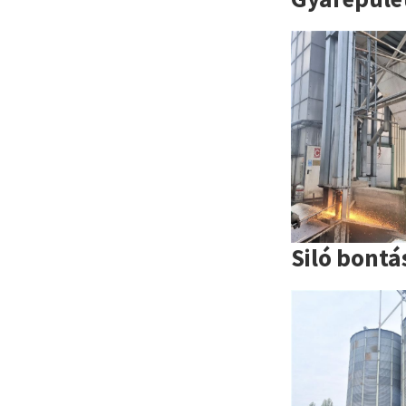
Siló bontá