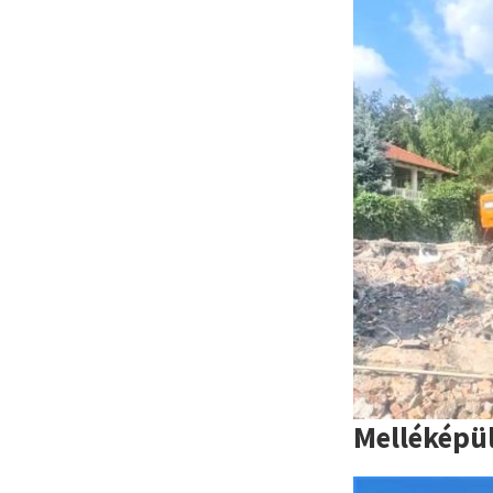
Melléképü