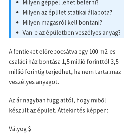
Milyen géppel lehet beférni?
Milyen az épület statikai állapota?
Milyen magasról kell bontani?
Van-e az épületben veszélyes anyag?
A fentieket előrebocsátva egy 100 m2-es
családi ház bontása 1,5 millió forinttól 3,5
millió forintig terjedhet, ha nem tartalmaz
veszélyes anyagot.
Az ár nagyban függ attól, hogy miből
készült az épület. Áttekintés képpen:
Vályog $