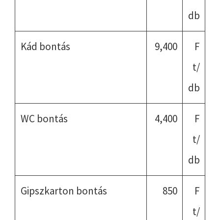
db
Kád bontás
9,400
F
t/
db
WC bontás
4,400
F
t/
db
Gipszkarton bontás
850
F
t/