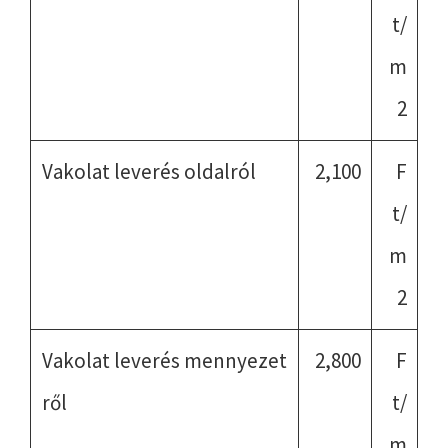
t/
m
2
Vakolat leverés oldalról
2,100
F
t/
m
2
Vakolat leverés mennyezet
2,800
F
ről
t/
m