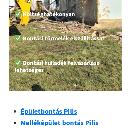
Költséghatékonyan
Bontási törmelék elszállítással
Bontási hulladék felvásárlása
lehetséges
Épületbontás Pilis
Melléképület bontás Pilis