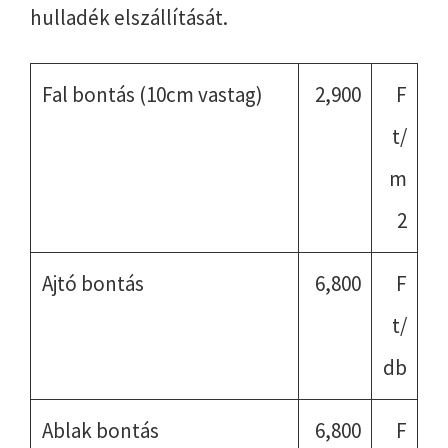
hulladék elszállítását.
Fal bontás (10cm vastag)
2,900
F
t/
m
2
Ajtó bontás
6,800
F
t/
db
Ablak bontás
6,800
F