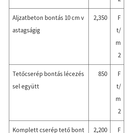
Aljzatbeton bontás 10 cm v
2,350
F
astagságig
t/
m
2
Tetőcserép bontás lécezés
850
F
sel együtt
t/
m
2
Komplett cserép tető bont
2,200
F