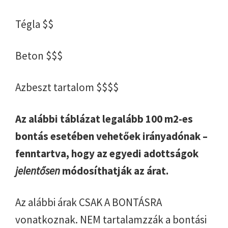
Tégla $$
Beton $$$
Azbeszt tartalom $$$$
Az alábbi táblázat legalább 100 m2-es
bontás esetében vehetőek irányadónak –
fenntartva, hogy az egyedi adottságok
jelentősen
módosíthatják az árat.
Az alábbi árak CSAK A BONTÁSRA
vonatkoznak. NEM tartalamzzák a bontási