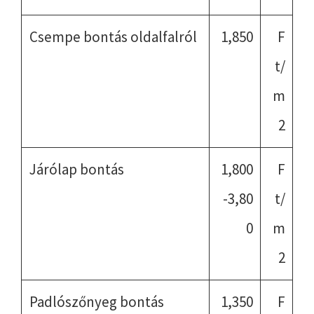
Csempe bontás oldalfalról
1,850
F
t/
m
2
Járólap bontás
1,800
F
-3,80
t/
0
m
2
Padlószőnyeg bontás
1,350
F