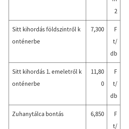
2
Sitt kihordás földszintről k
7,300
F
onténerbe
t/
db
Sitt kihordás 1. emeletről k
11,80
F
onténerbe
0
t/
db
Zuhanytálca bontás
6,850
F
t/