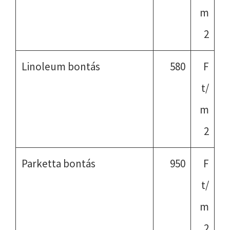
m
2
Linoleum bontás
580
F
t/
m
2
Parketta bontás
950
F
t/
m
2