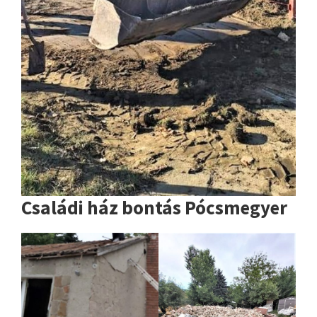
Családi ház bontás Pócsmegyer