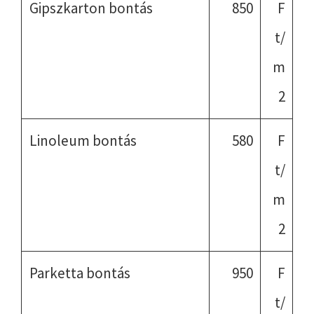
Gipszkarton bontás
850
F
t/
m
2
Linoleum bontás
580
F
t/
m
2
Parketta bontás
950
F
t/