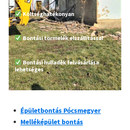
Költséghatékonyan
Bontási törmelék elszállítással
Bontási hulladék felvásárlása
lehetséges
Épületbontás Pócsmegyer
Melléképület bontás