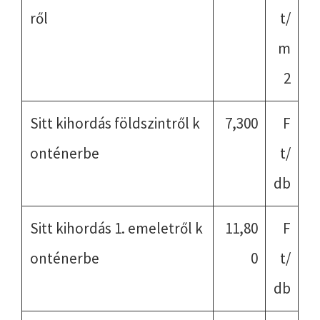
ről
t/
m
2
Sitt kihordás földszintről k
7,300
F
onténerbe
t/
db
Sitt kihordás 1. emeletről k
11,80
F
onténerbe
0
t/
db