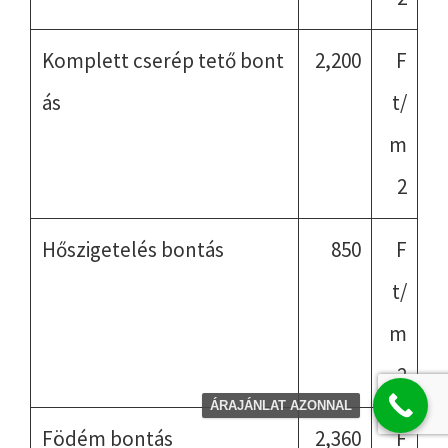
Komplett cserép tető bont
2,200
F
ás
t/
m
2
Hőszigetelés bontás
850
F
t/
m
2
ÁRAJÁNLAT AZONNAL
Födém bontás
2,360
F