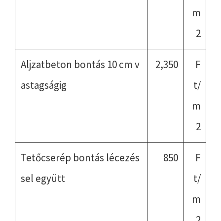
m
2
Aljzatbeton bontás 10 cm v
2,350
F
astagságig
t/
m
2
Tetőcserép bontás lécezés
850
F
sel együtt
t/
m
2