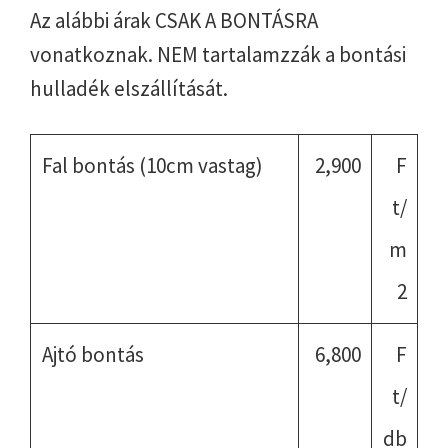
Az alábbi árak CSAK A BONTÁSRA
vonatkoznak. NEM tartalamzzák a bontási
hulladék elszállítását.
Fal bontás (10cm vastag)
2,900
F
t/
m
2
Ajtó bontás
6,800
F
t/
db