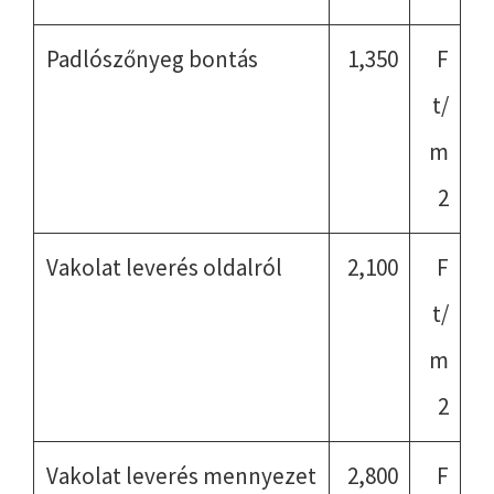
Padlószőnyeg bontás
1,350
F
t/
m
2
Vakolat leverés oldalról
2,100
F
t/
m
2
Vakolat leverés mennyezet
2,800
F