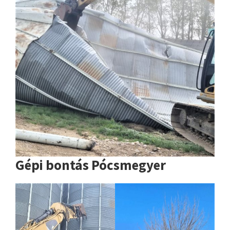
Gépi bontás Pócsmegyer