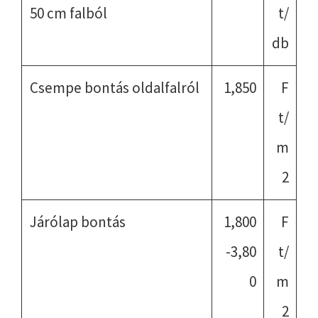
50 cm falból
t/
db
Csempe bontás oldalfalról
1,850
F
t/
m
2
Járólap bontás
1,800
F
-3,80
t/
0
m
2