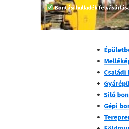
Bontási hulladék felvásárlás
Épületb
Melléké
Családi
Gyárépü
Siló bo
Gépi bo
Terepre
Földmun