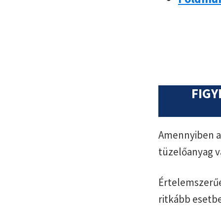
FIGY
Amennyiben az
tüzelőanyag v
Értelemszerűe
ritkább esetb