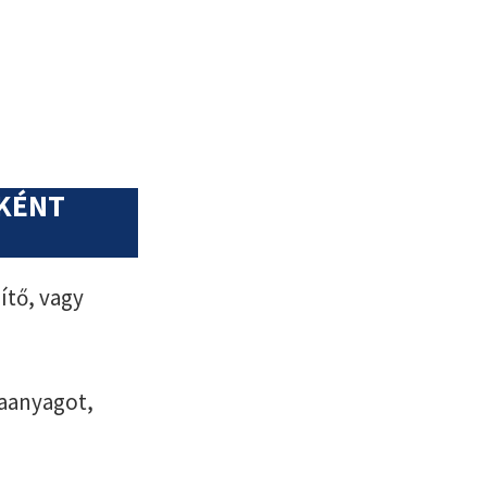
NKÉNT
ítő, vagy
aanyagot,