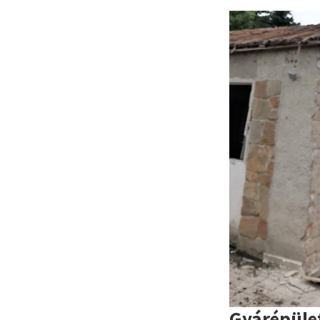
Gyárépüle