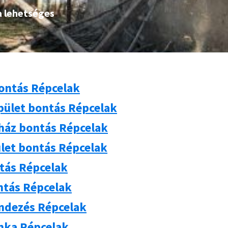
a lehetséges
ontás Répcelak
pület bontás Répcelak
 ház bontás Répcelak
let bontás Répcelak
ntás Répcelak
ntás Répcelak
ndezés Répcelak
ka Répcelak