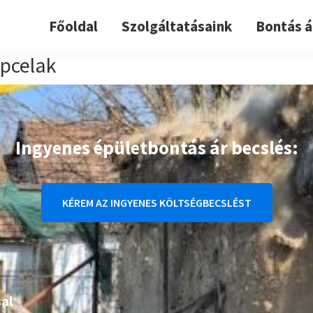
Főoldal
Szolgáltatásaink
Bontás á
pcelak
Ingyenes épületbontás ár becslés:
KÉREM AZ INGYENES KÖLTSÉGBECSLÉST
al