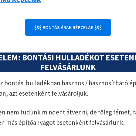
$$$ BONTÁS ÁRAK RÉPCELAK $$$
ELEM: BONTÁSI HULLADÉKOT ESETE
FELVÁSÁRLUNK
 bontási hulladékban hasznos / hasznosítható ép
an, azt esetenként felvásároljuk.
n nem tudunk mindent átvenni, de főleg fémet, f
en más építőanyagot esetenként felvásárlunk.