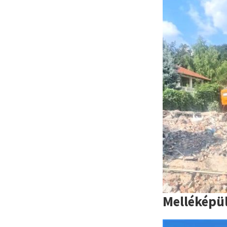
Melléképü