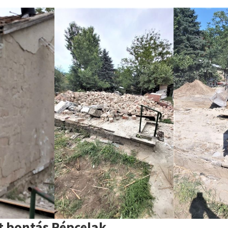
t bontás Répcelak