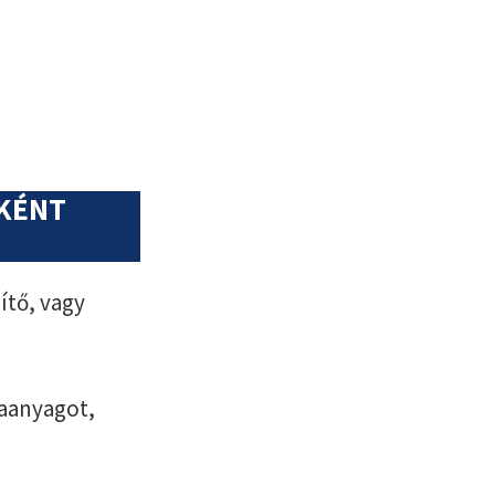
NKÉNT
ítő, vagy
aanyagot,