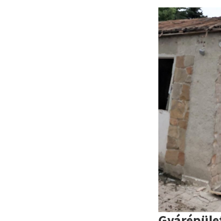
Gyárépüle