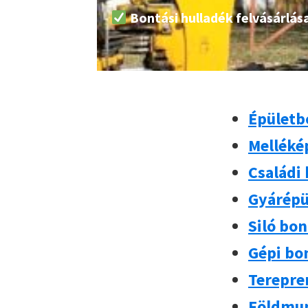
Bontási hulladék felvásárlás
Épületb
Melléké
Családi
Gyárépü
Siló bo
Gépi bo
Terepre
Földmu