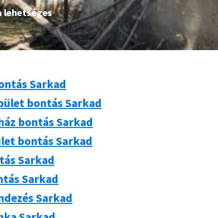
a lehetséges
ontás Sarkad
pület bontás Sarkad
 ház bontás Sarkad
let bontás Sarkad
ntás Sarkad
ntás Sarkad
ndezés Sarkad
nka Sarkad