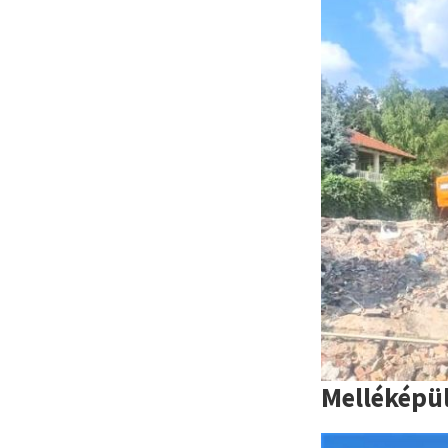
Melléképü