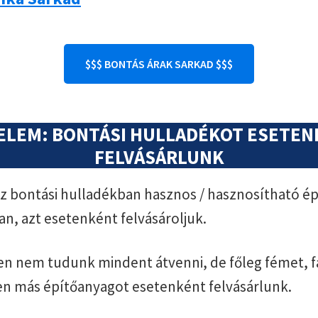
$$$ BONTÁS ÁRAK SARKAD $$$
ELEM: BONTÁSI HULLADÉKOT ESETE
FELVÁSÁRLUNK
 bontási hulladékban hasznos / hasznosítható ép
an, azt esetenként felvásároljuk.
n nem tudunk mindent átvenni, de főleg fémet, f
en más építőanyagot esetenként felvásárlunk.