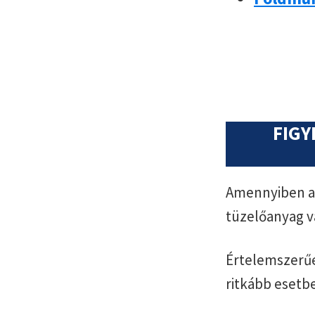
FIGY
Amennyiben az
tüzelőanyag v
Értelemszerűe
ritkább esetb