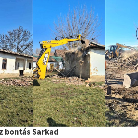
áz bontás Sarkad