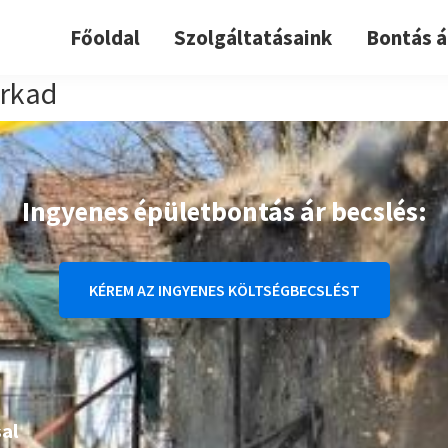
Főoldal
Szolgáltatásaink
Bontás á
arkad
Ingyenes épületbontás ár becslés:
KÉREM AZ INGYENES KÖLTSÉGBECSLÉST
al