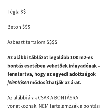
Tégla $$
Beton $$$
Azbeszt tartalom $$$$
Az alábbi táblázat legalább 100 m2-es
bontás esetében vehetőek irányadónak –
fenntartva, hogy az egyedi adottságok
jelentősen
módosíthatják az árat.
Az alábbi árak CSAK A BONTÁSRA
vonatkoznak. NEM tartalamzzák a bontási