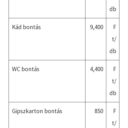
db
Kád bontás
9,400
F
t/
db
WC bontás
4,400
F
t/
db
Gipszkarton bontás
850
F
t/