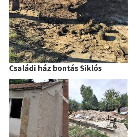
Családi ház bontás Siklós