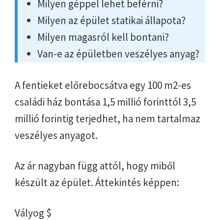
Milyen géppel lehet beférni?
Milyen az épület statikai állapota?
Milyen magasról kell bontani?
Van-e az épületben veszélyes anyag?
A fentieket előrebocsátva egy 100 m2-es
családi ház bontása 1,5 millió forinttól 3,5
millió forintig terjedhet, ha nem tartalmaz
veszélyes anyagot.
Az ár nagyban függ attól, hogy miből
készült az épület. Áttekintés képpen:
Vályog $