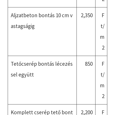
Aljzatbeton bontás 10 cm v
2,350
F
astagságig
t/
m
2
Tetőcserép bontás lécezés
850
F
sel együtt
t/
m
2
Komplett cserép tető bont
2,200
F