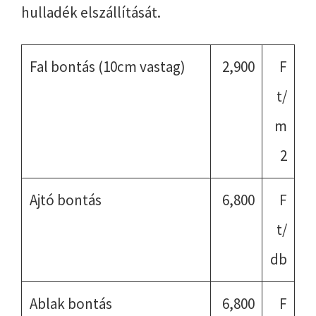
hulladék elszállítását.
Fal bontás (10cm vastag)
2,900
F
t/
m
2
Ajtó bontás
6,800
F
t/
db
Ablak bontás
6,800
F