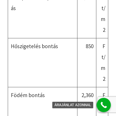
ás
t/
m
2
Hőszigetelés bontás
850
F
t/
m
2
Födém bontás
2,360
F
t/
ÁRAJÁNLAT AZONNAL