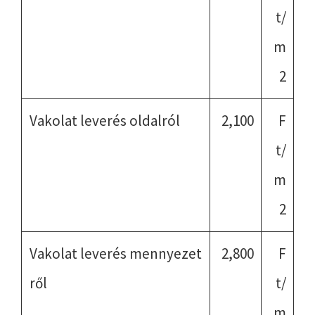
t/
m
2
Vakolat leverés oldalról
2,100
F
t/
m
2
Vakolat leverés mennyezet
2,800
F
ről
t/
m