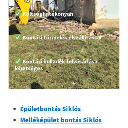
Költséghatékonyan
Bontási törmelék elszállítással
Bontási hulladék felvásárlása
lehetséges
Épületbontás Siklós
Melléképület bontás Siklós