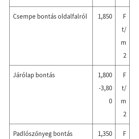
Csempe bontás oldalfalról
1,850
F
t/
m
2
Járólap bontás
1,800
F
-3,80
t/
0
m
2
Padlószőnyeg bontás
1,350
F