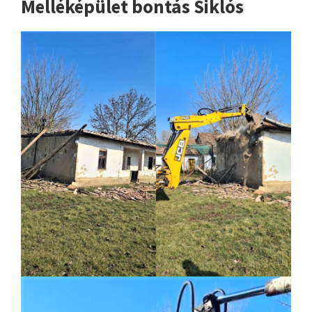
Melléképület bontás Siklós