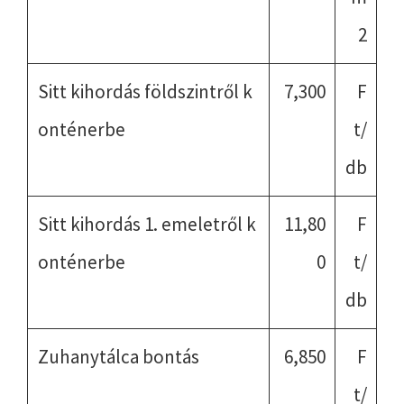
2
Sitt kihordás földszintről k
7,300
F
onténerbe
t/
db
Sitt kihordás 1. emeletről k
11,80
F
onténerbe
0
t/
db
Zuhanytálca bontás
6,850
F
t/