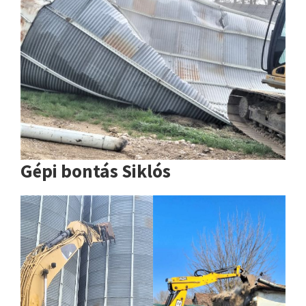
Gépi bontás Siklós