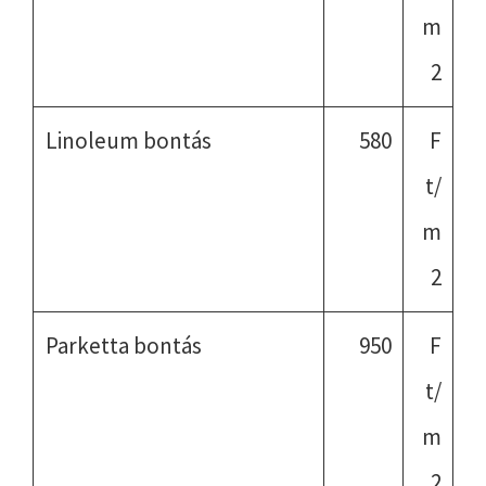
m
2
Linoleum bontás
580
F
t/
m
2
Parketta bontás
950
F
t/
m
2