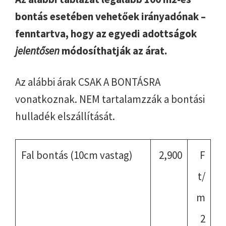
bontás esetében vehetőek irányadónak –
fenntartva, hogy az egyedi adottságok
jelentősen
módosíthatják az árat.
Az alábbi árak CSAK A BONTÁSRA
vonatkoznak. NEM tartalamzzák a bontási
hulladék elszállítását.
Fal bontás (10cm vastag)
2,900
F
t/
m
2