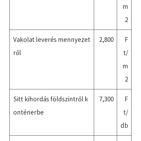
m
2
Vakolat leverés mennyezet
2,800
F
ről
t/
m
2
Sitt kihordás földszintről k
7,300
F
onténerbe
t/
db