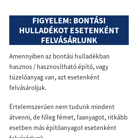
FIGYELEM: BONTÁSI
HULLADÉKOT ESETENKÉNT
FELVÁSÁRLUNK
Amennyiben az bontási hulladékban
hasznos / hasznosítható építő, vagy
tüzelőanyag van, azt esetenként
felvásároljuk.
Értelemszerűen nem tudunk mindent
átvenni, de főleg fémet, faanyagot, ritkább
esetben más építőanyagot esetenként