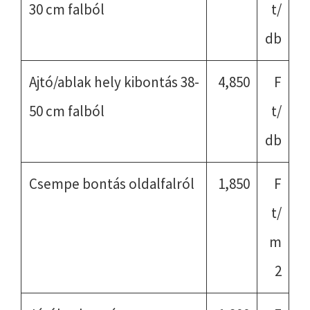
30 cm falból
t/
db
Ajtó/ablak hely kibontás 38-
4,850
F
50 cm falból
t/
db
Csempe bontás oldalfalról
1,850
F
t/
m
2