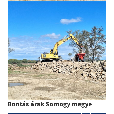
Bontás árak Somogy megye