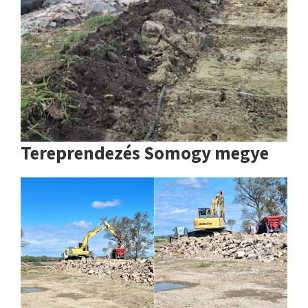
Tereprendezés Somogy megye