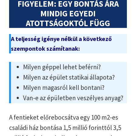
FIGYELEM: EGY BONTÁS ÁRA
MINDIG EGYEDI
ATOTTSÁGOKTÓL FÜGG
A teljesség igénye nélkül a következő
szempontok számítanak:
Milyen géppel lehet beférni?
Milyen az épület statikai állapota?
Milyen magasról kell bontani?
Van-e az épületben veszélyes anyag?
A fentieket előrebocsátva egy 100 m2-es
családi ház bontása 1,5 millió forinttól 3,5