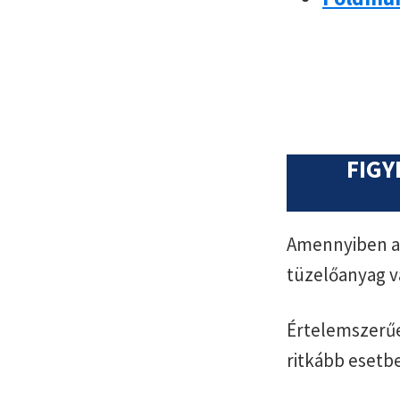
FIGY
Amennyiben az
tüzelőanyag v
Értelemszerűe
ritkább esetb