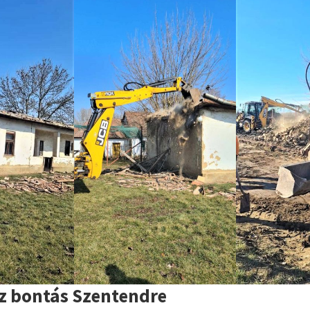
z bontás Szentendre