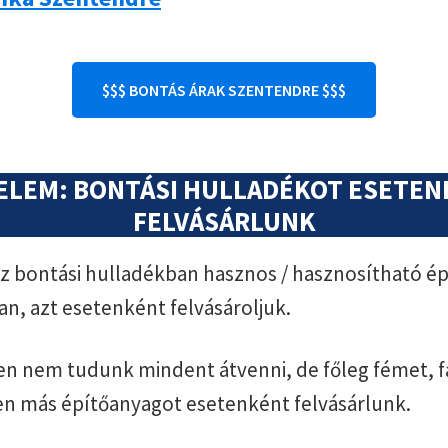
$$$ BONTÁS ÁRAK SZENTENDRE $$$
ELEM: BONTÁSI HULLADÉKOT ESETE
FELVÁSÁRLUNK
 bontási hulladékban hasznos / hasznosítható ép
an, azt esetenként felvásároljuk.
n nem tudunk mindent átvenni, de főleg fémet, f
en más építőanyagot esetenként felvásárlunk.