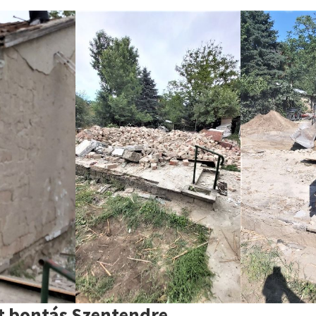
t bontás Szentendre