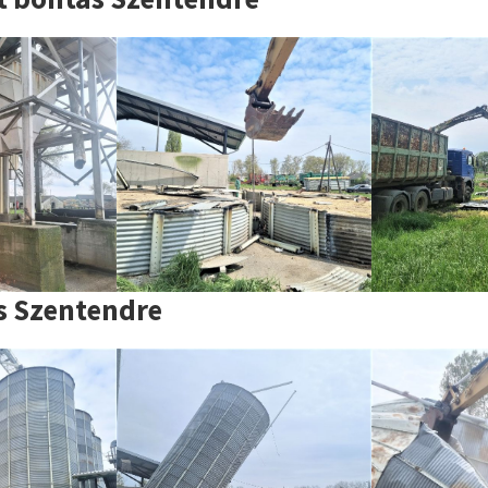
s Szentendre