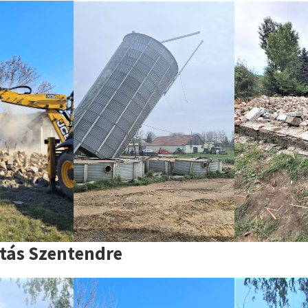
tás Szentendre