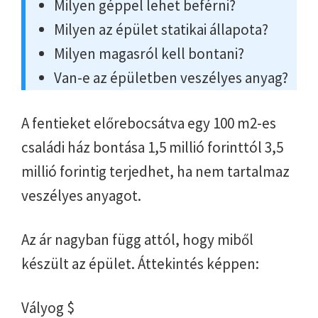
Milyen géppel lehet beférni?
Milyen az épület statikai állapota?
Milyen magasról kell bontani?
Van-e az épületben veszélyes anyag?
A fentieket előrebocsátva egy 100 m2-es
családi ház bontása 1,5 millió forinttól 3,5
millió forintig terjedhet, ha nem tartalmaz
veszélyes anyagot.
Az ár nagyban függ attól, hogy miből
készült az épület. Áttekintés képpen:
Vályog $