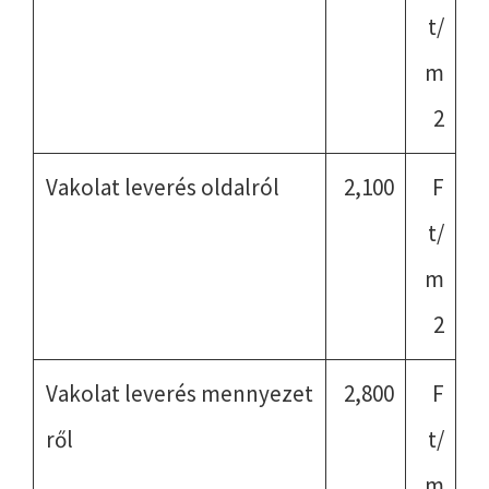
t/
m
2
Vakolat leverés oldalról
2,100
F
t/
m
2
Vakolat leverés mennyezet
2,800
F
ről
t/
m