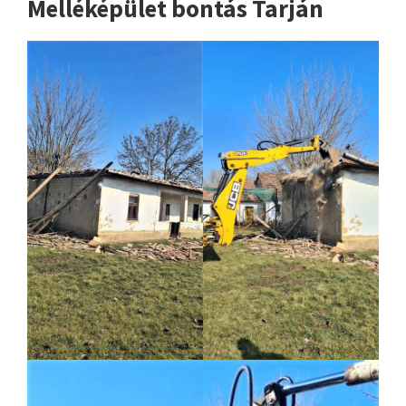
Melléképület bontás Tarján