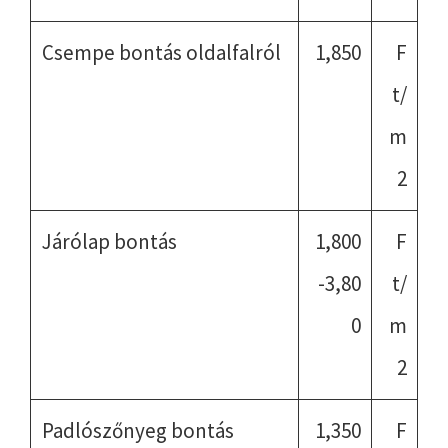
Csempe bontás oldalfalról
1,850
F
t/
m
2
Járólap bontás
1,800
F
-3,80
t/
0
m
2
Padlószőnyeg bontás
1,350
F