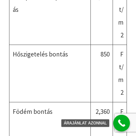
ás
t/
m
2
Hőszigetelés bontás
850
F
t/
m
2
Födém bontás
2,360
F
t/
ÁRAJÁNLAT AZONNAL