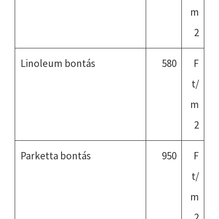
m
2
Linoleum bontás
580
F
t/
m
2
Parketta bontás
950
F
t/
m
2