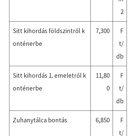
2
Sitt kihordás földszintről k
7,300
F
onténerbe
t/
db
Sitt kihordás 1. emeletről k
11,80
F
onténerbe
0
t/
db
Zuhanytálca bontás
6,850
F
t/