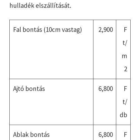
hulladék elszállítását.
Fal bontás (10cm vastag)
2,900
F
t/
m
2
Ajtó bontás
6,800
F
t/
db
Ablak bontás
6,800
F