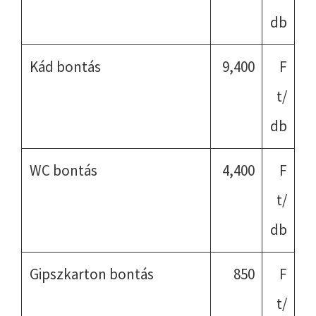
db
Kád bontás
9,400
F
t/
db
WC bontás
4,400
F
t/
db
Gipszkarton bontás
850
F
t/