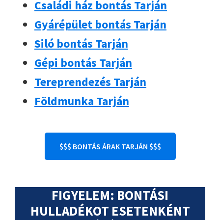
Családi ház bontás Tarján
Gyárépület bontás Tarján
Siló bontás Tarján
Gépi bontás Tarján
Tereprendezés Tarján
Földmunka Tarján
$$$ BONTÁS ÁRAK TARJÁN $$$
FIGYELEM: BONTÁSI
HULLADÉKOT ESETENKÉNT