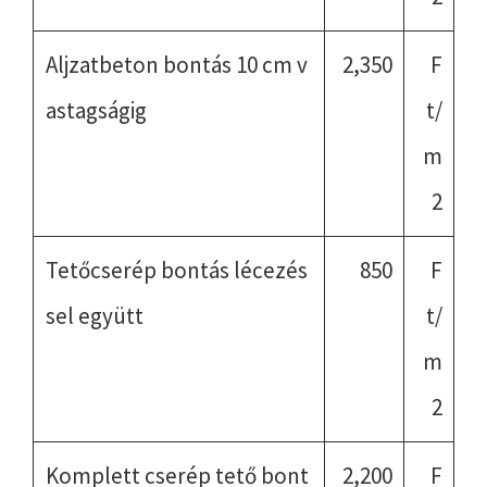
Aljzatbeton bontás 10 cm v
2,350
F
astagságig
t/
m
2
Tetőcserép bontás lécezés
850
F
sel együtt
t/
m
2
Komplett cserép tető bont
2,200
F