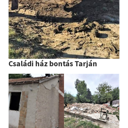
Családi ház bontás Tarján