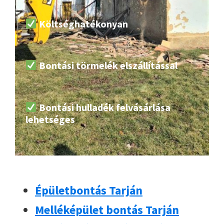
Költséghatékonyan
Bontási törmelék elszállítással
Bontási hulladék felvásárlása
lehetséges
Épületbontás Tarján
Melléképület bontás Tarján