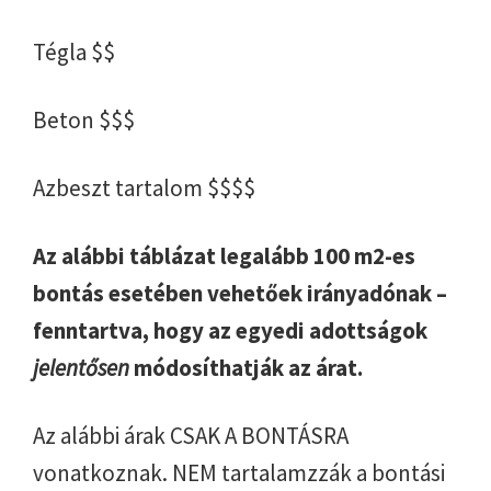
Tégla $$
Beton $$$
Azbeszt tartalom $$$$
Az alábbi táblázat legalább 100 m2-es
bontás esetében vehetőek irányadónak –
fenntartva, hogy az egyedi adottságok
jelentősen
módosíthatják az árat.
Az alábbi árak CSAK A BONTÁSRA
vonatkoznak. NEM tartalamzzák a bontási