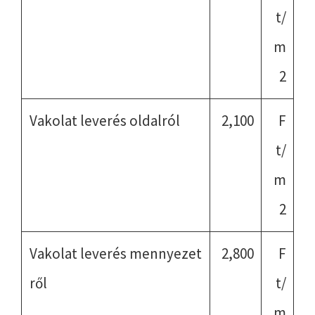
t/
m
2
Vakolat leverés oldalról
2,100
F
t/
m
2
Vakolat leverés mennyezet
2,800
F
ről
t/
m