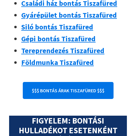
Családi ház bontás Tiszafüred
Gyárépület bontás Tiszafüred
Siló bontás Tiszafüred
Gépi bontás Tiszafüred
Tereprendezés Tiszafüred
Földmunka Tiszafüred
$$$ BONTÁS ÁRAK TISZAFÜRED $$$
FIGYELEM: BONTÁSI
HULLADÉKOT ESETENKÉNT