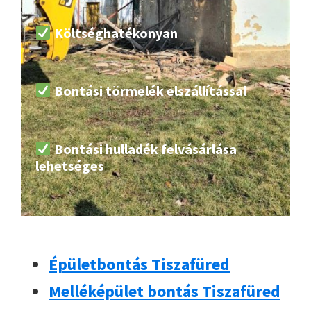
Költséghatékonyan
Bontási törmelék elszállítással
Bontási hulladék felvásárlása
lehetséges
Épületbontás Tiszafüred
Melléképület bontás Tiszafüred