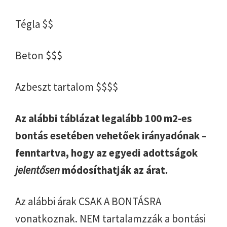
Tégla $$
Beton $$$
Azbeszt tartalom $$$$
Az alábbi táblázat legalább 100 m2-es
bontás esetében vehetőek irányadónak –
fenntartva, hogy az egyedi adottságok
jelentősen
módosíthatják az árat.
Az alábbi árak CSAK A BONTÁSRA
vonatkoznak. NEM tartalamzzák a bontási