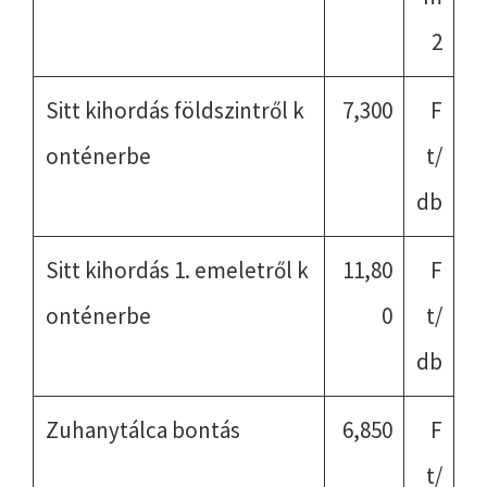
2
Sitt kihordás földszintről k
7,300
F
onténerbe
t/
db
Sitt kihordás 1. emeletről k
11,80
F
onténerbe
0
t/
db
Zuhanytálca bontás
6,850
F
t/