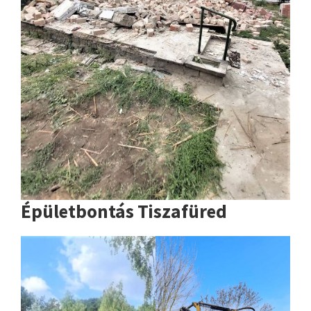
Épületbontás Tiszafüred