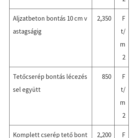
Aljzatbeton bontás 10 cm v
2,350
F
astagságig
t/
m
2
Tetőcserép bontás lécezés
850
F
sel együtt
t/
m
2
Komplett cserép tető bont
2,200
F