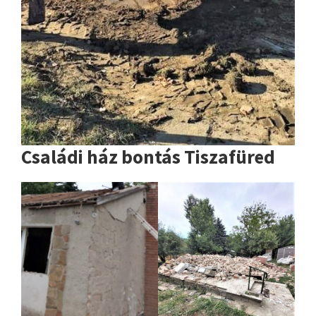
Családi ház bontás Tiszafüred