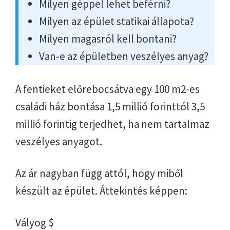
Milyen géppel lehet beférni?
Milyen az épület statikai állapota?
Milyen magasról kell bontani?
Van-e az épületben veszélyes anyag?
A fentieket előrebocsátva egy 100 m2-es
családi ház bontása 1,5 millió forinttól 3,5
millió forintig terjedhet, ha nem tartalmaz
veszélyes anyagot.
Az ár nagyban függ attól, hogy miből
készült az épület. Áttekintés képpen:
Vályog $