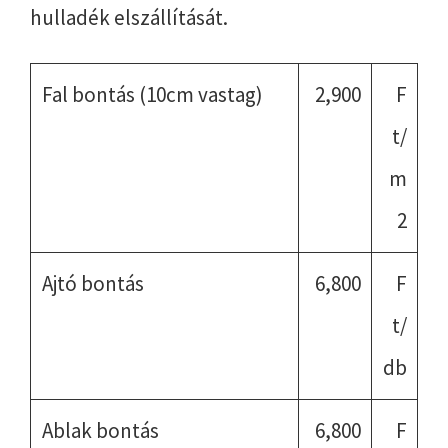
hulladék elszállítását.
Fal bontás (10cm vastag)
2,900
F
t/
m
2
Ajtó bontás
6,800
F
t/
db
Ablak bontás
6,800
F