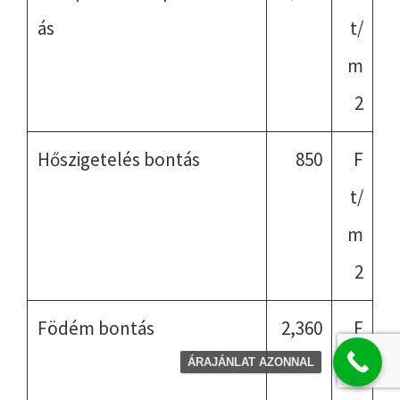
ás
t/
m
2
Hőszigetelés bontás
850
F
t/
m
2
Födém bontás
2,360
F
t/
ÁRAJÁNLAT AZONNAL