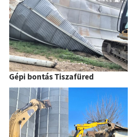
Gépi bontás Tiszafüred