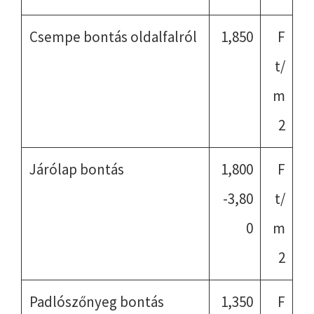
Csempe bontás oldalfalról
1,850
F
t/
m
2
Járólap bontás
1,800
F
-3,80
t/
0
m
2
Padlószőnyeg bontás
1,350
F