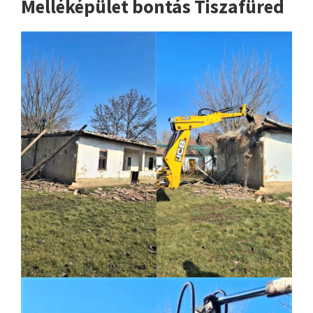
Melléképület bontás Tiszafüred