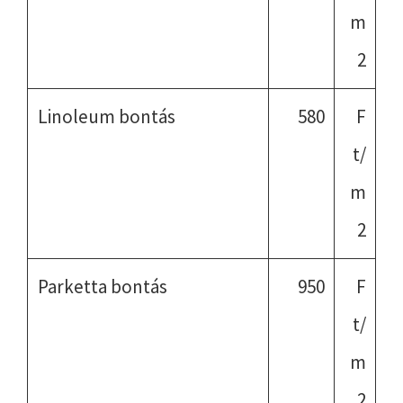
m
2
Linoleum bontás
580
F
t/
m
2
Parketta bontás
950
F
t/
m
2