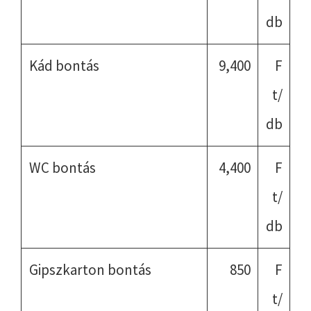
db
Kád bontás
9,400
F
t/
db
WC bontás
4,400
F
t/
db
Gipszkarton bontás
850
F
t/