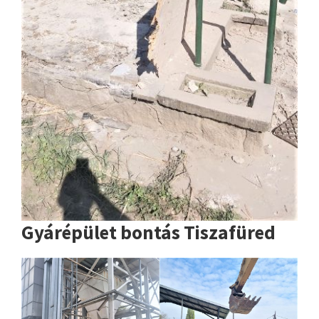
Gyárépület bontás Tiszafüred