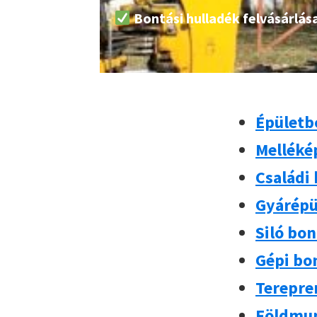
Bontási hulladék felvásárlás
Épületb
Melléké
Családi 
Gyárépü
Siló bon
Gépi bo
Terepre
Földmun