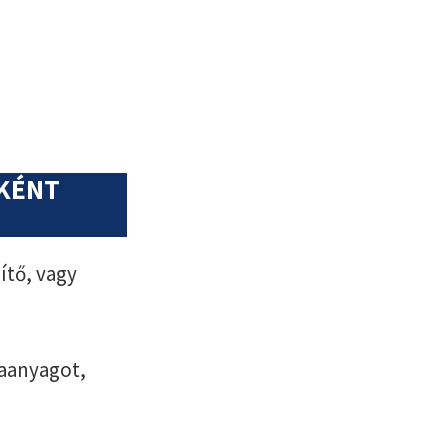
NKÉNT
ítő, vagy
aanyagot,