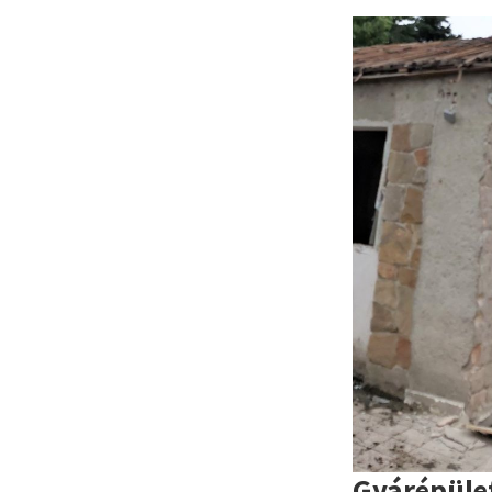
Gyárépüle