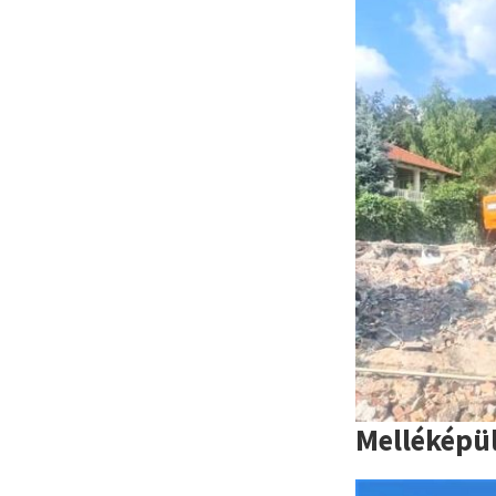
Melléképül