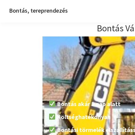
Skip
Skip
Skip
Bontás, tereprendezés
to
to
to
Bontásmester
primary
main
footer
Bontás Vá
navigation
content
Bontás akár 1 nap alatt
Költséghatékonyan
Bontási törmelék elszállításs