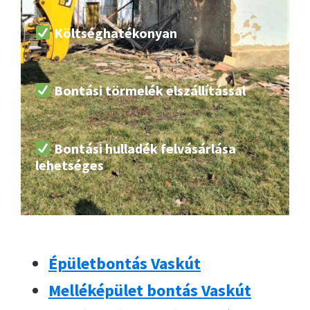
Költséghatékonyan
Bontási törmelék elszállítással
Bontási hulladék felvásárlása
lehetséges
Épületbontás Vaskút
Melléképület bontás Vaskút