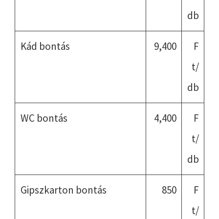
db
Kád bontás
9,400
F
t/
db
WC bontás
4,400
F
t/
db
Gipszkarton bontás
850
F
t/