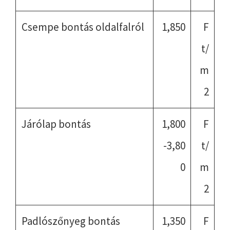
Csempe bontás oldalfalról
1,850
F
t/
m
2
Járólap bontás
1,800
F
-3,80
t/
0
m
2
Padlószőnyeg bontás
1,350
F