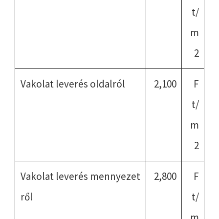
t/
m
2
Vakolat leverés oldalról
2,100
F
t/
m
2
Vakolat leverés mennyezet
2,800
F
ről
t/
m