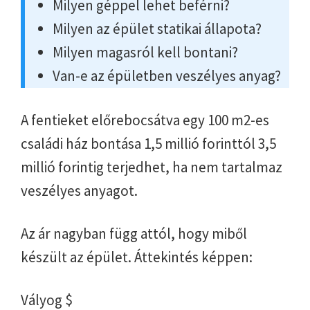
Milyen géppel lehet beférni?
Milyen az épület statikai állapota?
Milyen magasról kell bontani?
Van-e az épületben veszélyes anyag?
A fentieket előrebocsátva egy 100 m2-es
családi ház bontása 1,5 millió forinttól 3,5
millió forintig terjedhet, ha nem tartalmaz
veszélyes anyagot.
Az ár nagyban függ attól, hogy miből
készült az épület. Áttekintés képpen:
Vályog $