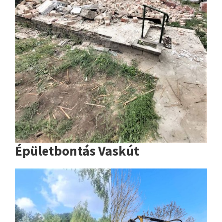
Épületbontás Vaskút