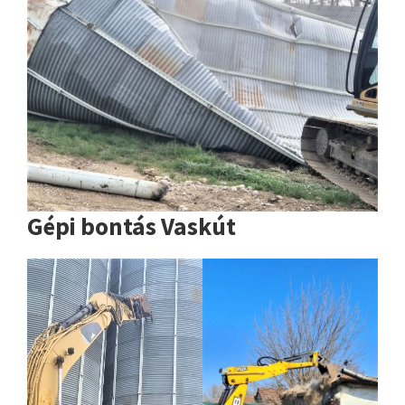
Gépi bontás Vaskút