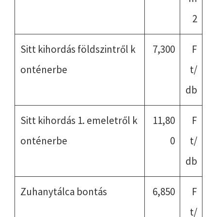
2
Sitt kihordás földszintről k
7,300
F
onténerbe
t/
db
Sitt kihordás 1. emeletről k
11,80
F
onténerbe
0
t/
db
Zuhanytálca bontás
6,850
F
t/