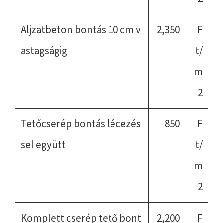
Aljzatbeton bontás 10 cm v
2,350
F
astagságig
t/
m
2
Tetőcserép bontás lécezés
850
F
sel együtt
t/
m
2
Komplett cserép tető bont
2,200
F