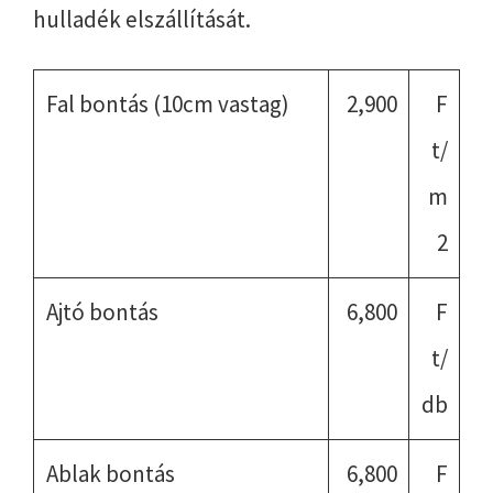
hulladék elszállítását.
Fal bontás (10cm vastag)
2,900
F
t/
m
2
Ajtó bontás
6,800
F
t/
db
Ablak bontás
6,800
F