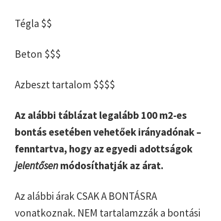
Tégla $$
Beton $$$
Azbeszt tartalom $$$$
Az alábbi táblázat legalább 100 m2-es
bontás esetében vehetőek irányadónak –
fenntartva, hogy az egyedi adottságok
jelentősen
módosíthatják az árat.
Az alábbi árak CSAK A BONTÁSRA
vonatkoznak. NEM tartalamzzák a bontási