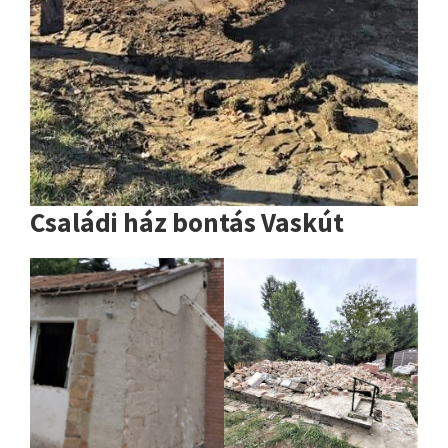
Családi ház bontás Vaskút