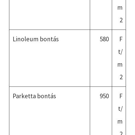
m
2
Linoleum bontás
580
F
t/
m
2
Parketta bontás
950
F
t/
m
2