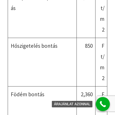
ás
t/
m
2
Hőszigetelés bontás
850
F
t/
m
2
Födém bontás
2,360
F
t/
ÁRAJÁNLAT AZONNAL