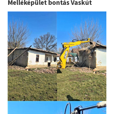
Melléképület bontás Vaskút