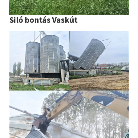
Siló bontás Vaskút